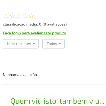
☆
☆
☆
☆
☆
classificação média: 0
(0 avaliações)
Faça login para avaliar este produto
Mais recentes
Todos
Nenhuma avaliação
Quem viu isto, também viu...