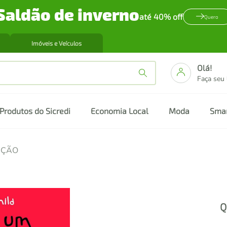
Saldão de inverno
até 40% off
Quero
Imóveis e Veículos
Olá!
Faça seu
Produtos do Sicredi
Economia Local
Moda
Sma
AÇÃO
Q