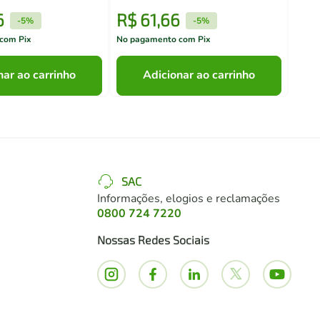
6
R$
61
,
66
R$
-
5%
-
5%
com Pix
No pagamento com Pix
No pa
nar ao carrinho
Adicionar ao carrinho
SAC
Informações, elogios e reclamações
0800 724 7220
Nossas Redes Sociais