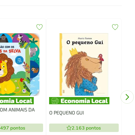
AS 
OM ANIMAIS DA
O PEQUENO GUI
.497
pontos
2.163
pontos