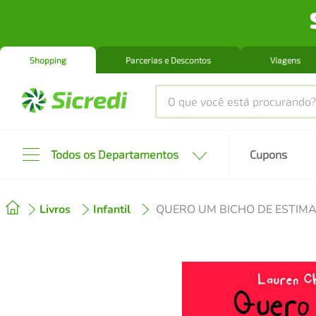
Shopping
Parcerias e Descontos
Viagens
O que você está procurando?
Produtos mais buscados
Todos os Departamentos
Cupons
tenis
1
º
Livros
Infantil
QUERO UM BICHO DE ESTIM
cafeteira
2
º
perfume
3
º
air fryer
4
º