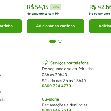
R$
54
,
15
R$
42
,
6
-
5%
No pagamento com Pix
No pagamento 
arrinho
Adicionar ao carrinho
Adicio
Serviços por telefone
De segunda a sexta-feira das
08h às 20h40
s
Sábado das 8h às 18h40
0800 724 4770
a
Ouvidoria
dade
Reclamações e denúncias
0800 646 2519