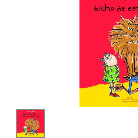
iphone
5
º