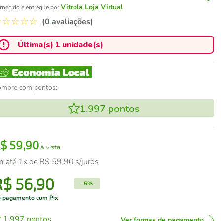
Vitrola Loja Virtual
rnecido e entregue por
☆
☆
☆
☆
☆
(0 avaliações)
Última(s) 1 unidade(s)
ompre com pontos:
1.997
pontos
R$
59
,
90
à vista
m até
1
x de
R$
59
,
90
s/juros
R$
56
,
90
-
5%
 pagamento com Pix
1.997
pontos
Ver formas de pagamento