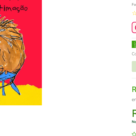
Fo
C
e
No