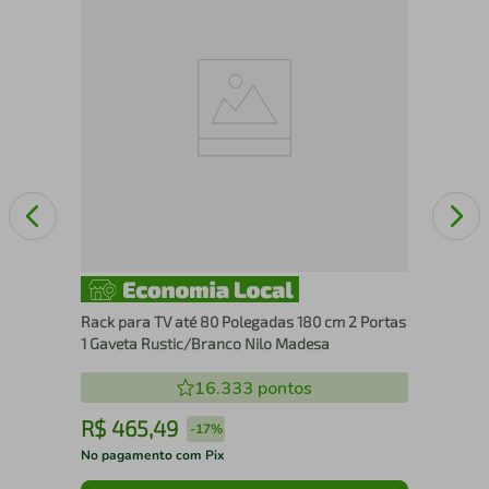
Rac
Pés
Rack para TV até 80 Polegadas 180 cm 2 Portas
1 Gaveta Rustic/Branco Nilo Madesa
16.333
pontos
R$
465
,
49
R
-
17%
No pagamento com Pix
No 