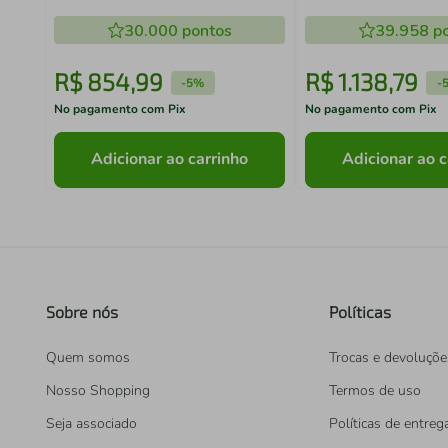
Vik Madesa
Arenas
30.000
pontos
39.958
po
R$
854
,
99
R$
1
.
138
,
79
-
5%
-
No pagamento com Pix
No pagamento com Pix
Adicionar ao carrinho
Adicionar ao c
Sobre nós
Políticas
Quem somos
Trocas e devoluçõe
Nosso Shopping
Termos de uso
Seja associado
Políticas de entreg