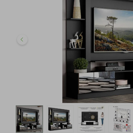
iphone
5
º