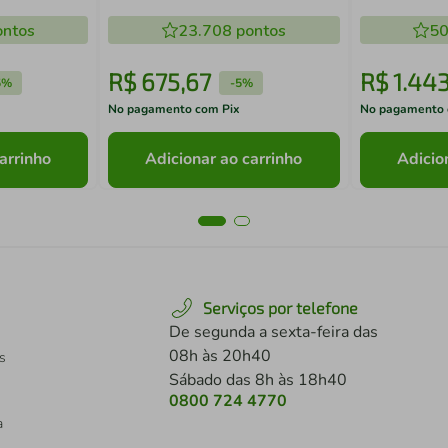
Amêndoa/Mármore Branco
Cinza Nice 
ntos
23.708
pontos
50
R$
675
,
67
R$
1
.
44
5%
-
5%
No pagamento com Pix
No pagamento 
arrinho
Adicionar ao carrinho
Adicio
Serviços por telefone
De segunda a sexta-feira das
08h às 20h40
s
Sábado das 8h às 18h40
0800 724 4770
a