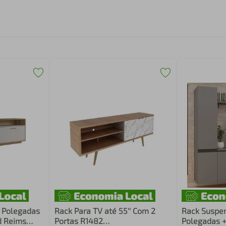
5 Polegadas
Rack Para TV até 55'' Com 2
Rack Suspen
d Reims
Portas R1482
Polegadas +