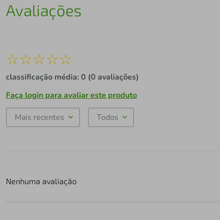
Avaliações
☆
☆
☆
☆
☆
classificação média: 0
(0 avaliações)
Faça login para avaliar este produto
Mais recentes
Todos
Nenhuma avaliação