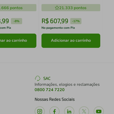
Madesa 01
Pés - Rustic/Preto 7K5Z
.666
pontos
21.333
pontos
3
,
99
R$
607
,
99
R$
-
8%
-
17%
com Pix
No pagamento com Pix
No pa
nar ao carrinho
Adicionar ao carrinho
SAC
Informações, elogios e reclamações
0800 724 7220
Nossas Redes Sociais