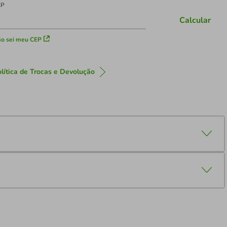
EP
Calcular
o sei meu CEP
lítica de Trocas e Devolução