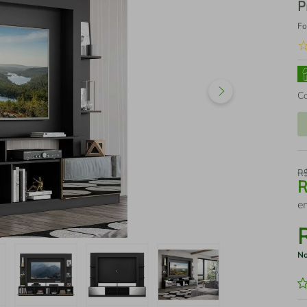
P
Fo
C
R
e
No