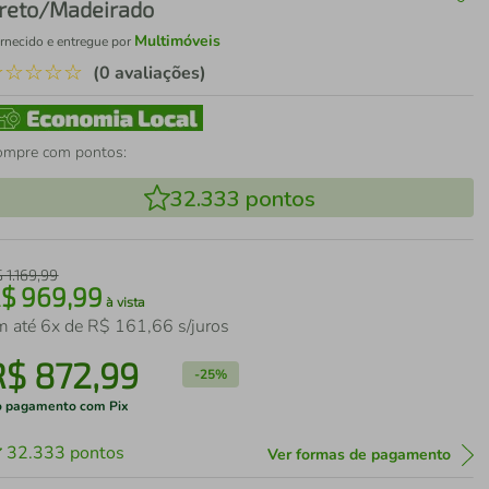
reto/Madeirado
Multimóveis
rnecido e entregue por
☆
☆
☆
☆
☆
(0 avaliações)
ompre com pontos:
32.333
pontos
$
1
.
169
,
99
R$
969
,
99
à vista
m até
6
x de
R$
161
,
66
s/juros
R$
872
,
99
-
25%
 pagamento com Pix
32.333
pontos
Ver formas de pagamento