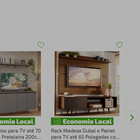
Rack
para
Pés 
so para TV até 70
Rack Madesa Dubai e Painel
 Prateleira 200cm
para TV até 65 Polegadas com