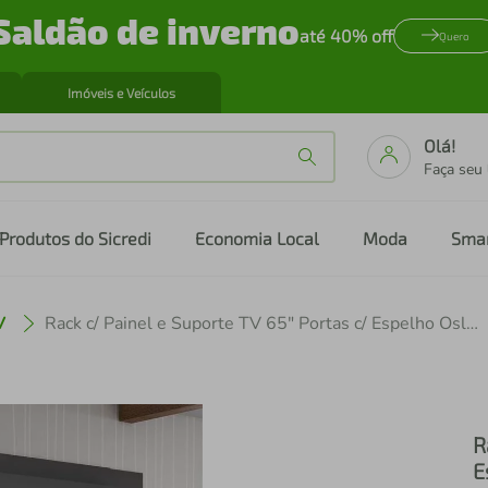
Saldão de inverno
até 40% off
Quero
Imóveis e Veículos
Olá!
Faça seu
Produtos do Sicredi
Economia Local
Moda
Sma
V
Rack c/ Painel e Suporte TV 65" Portas c/ Espelho Oslo Multimóveis Preto/Madeirado
R
E