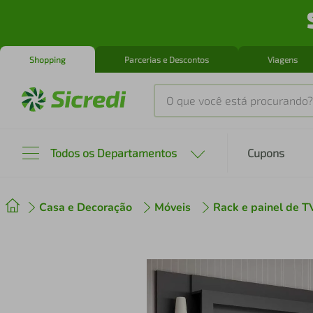
Shopping
Parcerias e Descontos
Viagens
O que você está procurando?
Produtos mais buscados
Todos os Departamentos
Cupons
tenis
1
º
Casa e Decoração
Móveis
Rack e painel de T
cafeteira
2
º
perfume
3
º
air fryer
4
º