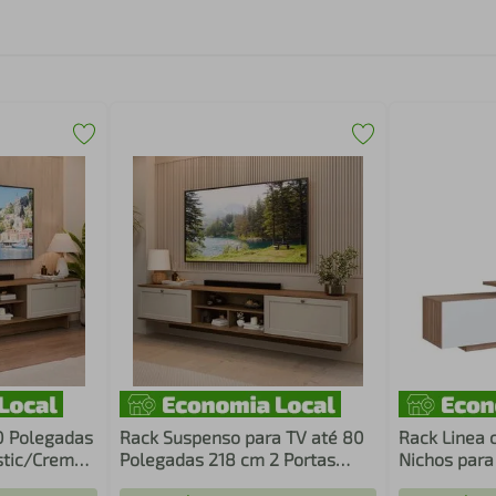
0 Polegadas
Rack Suspenso para TV até 80
Rack Linea 
stic/Crema
Polegadas 218 cm 2 Portas
Nichos para
Rustic/Crema Vik Madesa
polegadas 