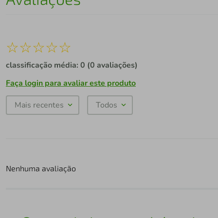
☆
☆
☆
☆
☆
classificação média: 0
(0 avaliações)
Faça login para avaliar este produto
Mais recentes
Todos
Nenhuma avaliação