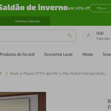
Saldão de inverno
até 40% off
Quero
Imóveis e Veículos
Olá!
Faça seu
Produtos do Sicredi
Economia Local
Moda
Sma
V
Rack c/ Painel P/TV até 65" e Pés Retrô Flórida Multimóveis Branco
R
F