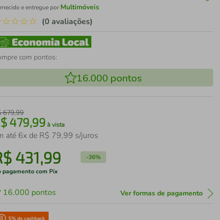
Multimóveis
rnecido e entregue por
☆
☆
☆
☆
☆
(0 avaliações)
ompre com pontos:
16.000
pontos
$
679
,
99
R$
479
,
99
à vista
m até
6
x de
R$
79
,
99
s/juros
R$
431
,
99
-
36%
 pagamento com Pix
16.000
pontos
Ver formas de pagamento
5
% de cashback