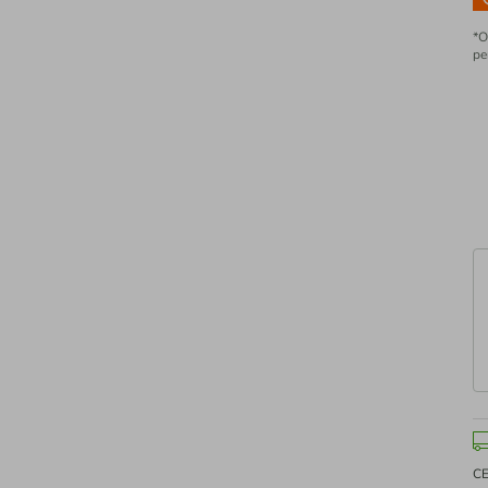
*O
pe
C