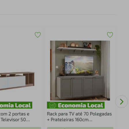
Rack
para
Rust
com 2 portas e
Rack para TV até 70 Polegadas
 Televisor 50
+ Prateleiras 160cm
Nova Móbile
Branco/Cinza Vik Madesa 05