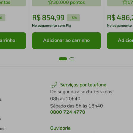
ntos
30.000
pontos
Montana Br
17
R$
854
,
99
R$
486
,
%
-
5%
No pagamento com Pix
No pagamento 
arrinho
Adicionar ao carrinho
Adicio
Serviços por telefone
De segunda a sexta-feira das
08h às 20h40
s
Sábado das 8h às 18h40
0800 724 4770
a
Ouvidoria
dade