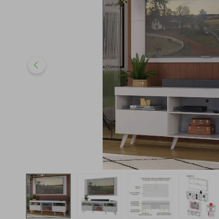
iphone
5
º