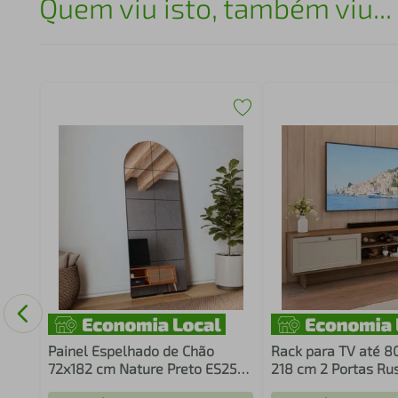
Quem viu isto, também viu...
V até
Painel Espelhado de Chão
Rack para TV até 8
72x182 cm Nature Preto ES25
218 cm 2 Portas Ru
Dalla Costa
Vik Madesa