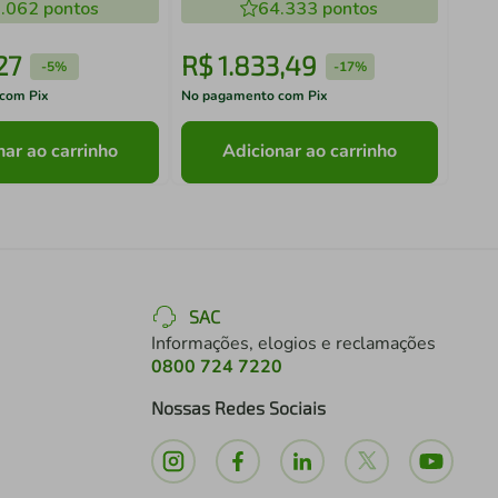
anco
.062
pontos
64.333
pontos
27
R$
1
.
833
,
49
R$
-
5%
-
17%
com Pix
No pagamento com Pix
No pa
nar ao carrinho
Adicionar ao carrinho
SAC
Informações, elogios e reclamações
0800 724 7220
Nossas Redes Sociais