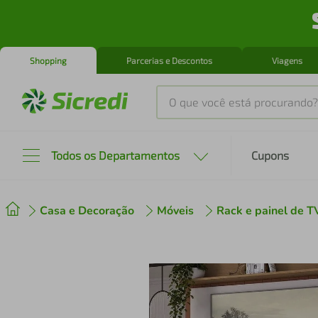
Shopping
Parcerias e Descontos
Viagens
O que você está procurando?
Produtos mais buscados
Todos os Departamentos
Cupons
tenis
1
º
Casa e Decoração
Móveis
Rack e painel de T
cafeteira
2
º
perfume
3
º
air fryer
4
º