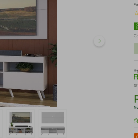
Fo
C
R
e
No