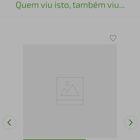
Quem viu isto, também viu...
a
Rac
Am