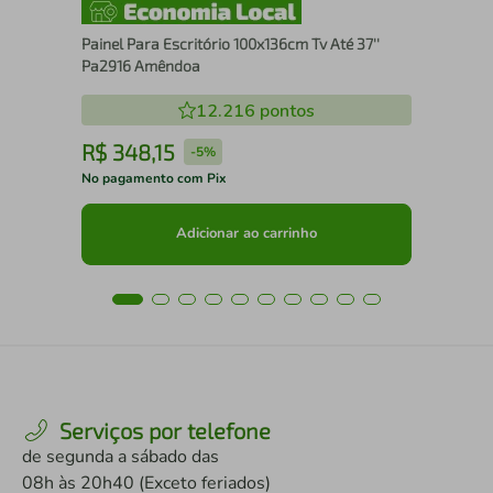
Painel Para Escritório 100x136cm Tv Até 37''
Pa2916 Amêndoa
12.216
pontos
R$
348
,
15
R
-
5%
No pagamento com Pix
No 
Adicionar ao carrinho
Serviços por telefone
de segunda a sábado das
08h às 20h40 (Exceto feriados)