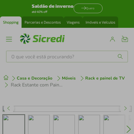
Saldão de inverno
Quero
até 40% off
Shopping
Parcerias e Descontos
Viagens
Imóveis e Veículos
O que você está procurando?
Produtos mais buscados
Casa e Decoração
Móveis
Rack e painel de TV
tenis
1
º
Rack Estante com Painel TV 65" e Espelho Oslo Multimóveis Madeirado/Branco
cafeteira
2
º
perfume
3
º