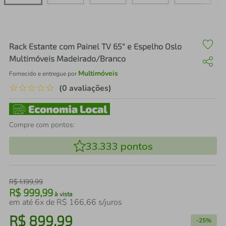
air fryer
4
º
iphone
5
º
Rack Estante com Painel TV 65" e Espelho Oslo
Multimóveis Madeirado/Branco
Multimóveis
Fornecido e entregue por
☆
☆
☆
☆
☆
(0 avaliações)
Compre com pontos:
33.333
pontos
R$
1
.
199
,
99
R$
999
,
99
à vista
em até
6
x de
R$
166
,
66
s/juros
R$
899
,
99
-
25%