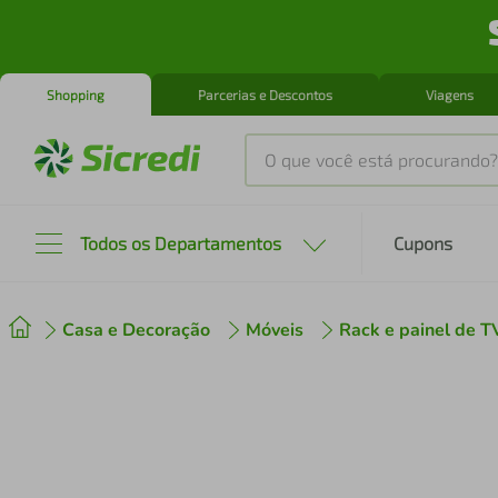
Shopping
Parcerias e Descontos
Viagens
O que você está procurando?
Produtos mais buscados
Todos os Departamentos
Cupons
tenis
1
º
Casa e Decoração
Móveis
Rack e painel de T
cafeteira
2
º
perfume
3
º
air fryer
4
º