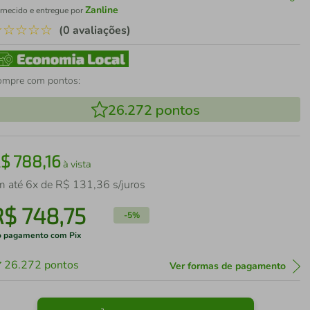
Zanline
rnecido e entregue por
☆
☆
☆
☆
☆
(0 avaliações)
ompre com pontos:
26.272
pontos
R$
788
,
16
à vista
m até
6
x de
R$
131
,
36
s/juros
R$
748
,
75
-
5%
 pagamento com Pix
26.272
pontos
Ver formas de pagamento