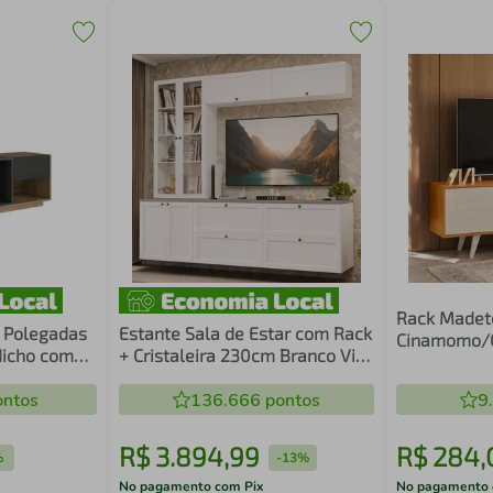
Rack Madete
5 Polegadas
Estante Sala de Estar com Rack
Cinamomo/O
Nicho com
+ Cristaleira 230cm Branco Vik
TV de 55 Po
 RGB
Madesa 01
te
ntos
136.666
pontos
9
R$
3
.
894
,
99
R$
284
,
%
-
13%
No pagamento com Pix
No pagamento 