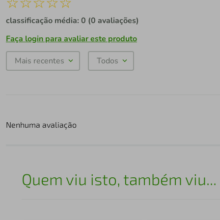
☆
☆
☆
☆
☆
classificação média: 0
(0 avaliações)
Faça login para avaliar este produto
Mais recentes
Todos
Nenhuma avaliação
Quem viu isto, também viu...