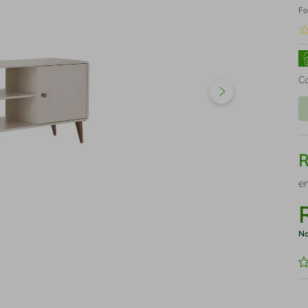
Fo
C
e
No