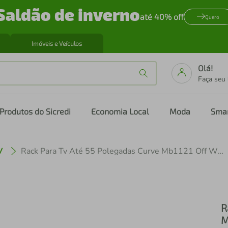
Saldão de inverno
até 40% off
Quero
Imóveis e Veículos
Olá!
Faça seu
Produtos do Sicredi
Economia Local
Moda
Sma
V
Rack Para Tv Até 55 Polegadas Curve Mb1121 Off White
R
M