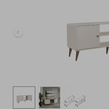
iphone
5
º