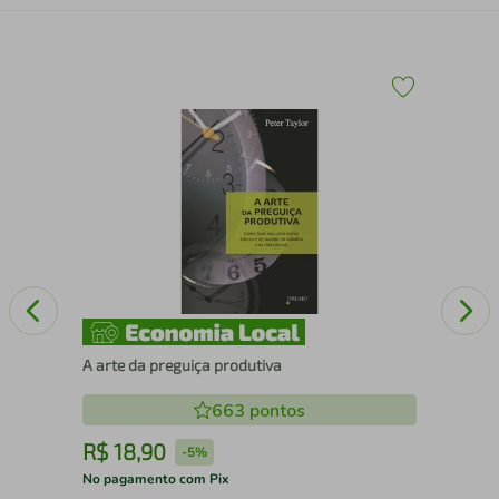
Nov
A arte da preguiça produtiva
663
pontos
R$
18
,
90
R
-
5%
No pagamento com Pix
No 