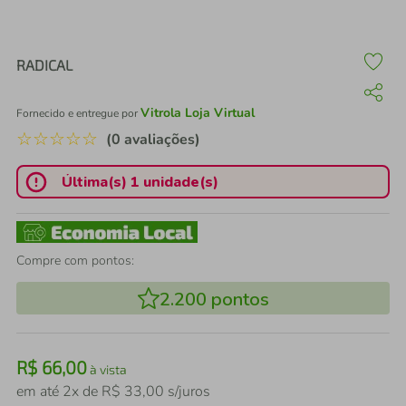
air fryer
4
º
iphone
5
º
RADICAL
Vitrola Loja Virtual
Fornecido e entregue por
☆
☆
☆
☆
☆
(0 avaliações)
Última(s) 1 unidade(s)
Compre com pontos:
2.200
pontos
R$
66
,
00
à vista
em até
2
x de
R$
33
,
00
s/juros