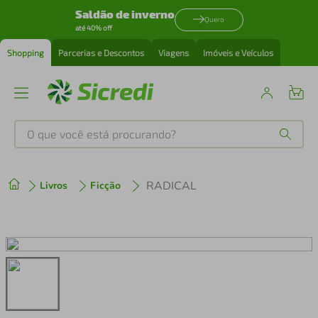
Saldão de inverno
Quero
até 40% off
Shopping
Parcerias e Descontos
Viagens
Imóveis e Veículos
O que você está procurando?
Produtos mais buscados
RADICAL
Livros
Ficção
tenis
1
º
cafeteira
2
º
perfume
3
º