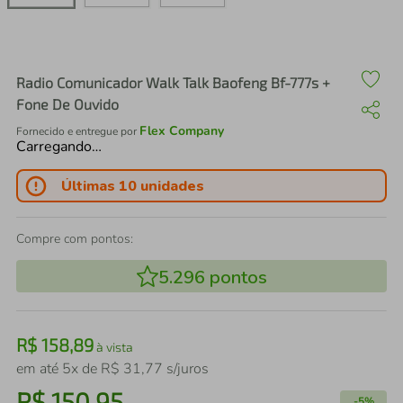
air fryer
4
º
iphone
5
º
Radio Comunicador Walk Talk Baofeng Bf-777s +
Fone De Ouvido
Flex Company
Fornecido e entregue por
Carregando…
Últimas 10 unidades
Compre com pontos:
5.296
pontos
R$
158
,
89
à vista
em até
5
x de
R$
31
,
77
s/juros
R$
150
,
95
-
5%