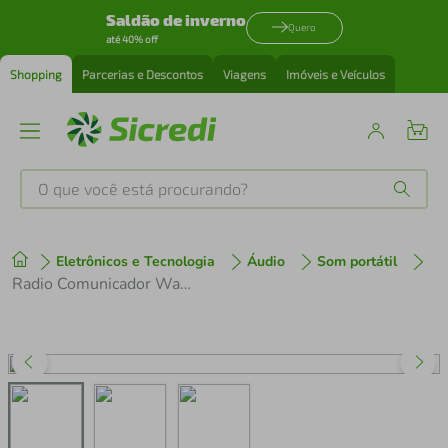
Saldão de inverno
Quero
até 40% off
Shopping
Parcerias e Descontos
Viagens
Imóveis e Veículos
O que você está procurando?
Produtos mais buscados
Eletrônicos e Tecnologia
Áudio
Som portátil
tenis
1
º
Radio Comunicador Walk Talk Baofeng Bf-777s + Fone De Ouvido
cafeteira
2
º
perfume
3
º