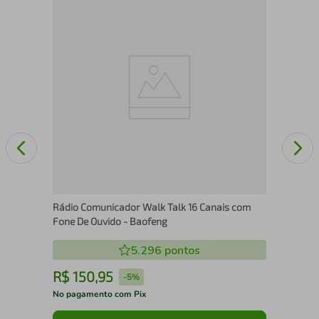
e e
Rad
Alc
Rádio Comunicador Walk Talk 16 Canais com
Fone De Ouvido - Baofeng
5.296
pontos
R$
150
,
95
R
-
5%
No pagamento com Pix
No 