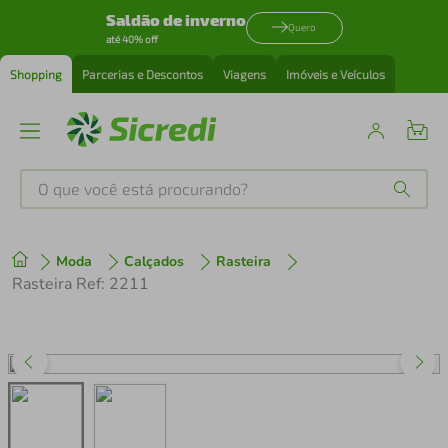
Saldão de inverno
Quero
até 40% off
Shopping
Parcerias e Descontos
Viagens
Imóveis e Veículos
O que você está procurando?
Produtos mais buscados
Moda
Calçados
Rasteira
tenis
1
º
Rasteira Ref: 2211
cafeteira
2
º
perfume
3
º