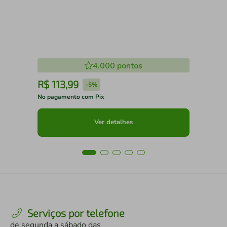
4.000
pontos
R$
113
,
99
R
-
5%
No pagamento com Pix
No 
Ver detalhes
Serviços por telefone
de segunda a sábado das