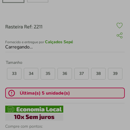
air fryer
4
º
iphone
5
º
Rasteira Ref: 2211
Calçados Sepé
Fornecido e entregue por
Carregando…
Tamanho
33
34
35
36
37
38
39
Última(s) 5 unidade(s)
Compre com pontos: