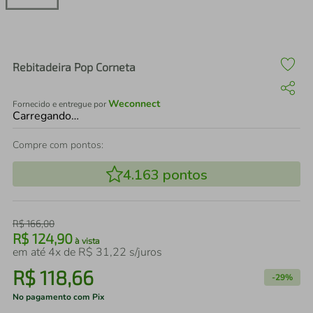
air fryer
4
º
iphone
5
º
Rebitadeira Pop Corneta
Weconnect
Fornecido e entregue por
Carregando…
Compre com pontos:
4.163
pontos
R$
166
,
00
R$
124
,
90
à vista
em até
4
x de
R$
31
,
22
s/juros
R$
118
,
66
-
29%
No pagamento com Pix