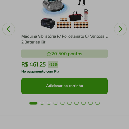
Máquina Vibratória P/ Porcelanato C/ Ventosa E
2 Baterias Kit
20.500
pontos
R$
461
,
25
R
-
25%
No pagamento com Pix
No 
Adicionar ao carrinho