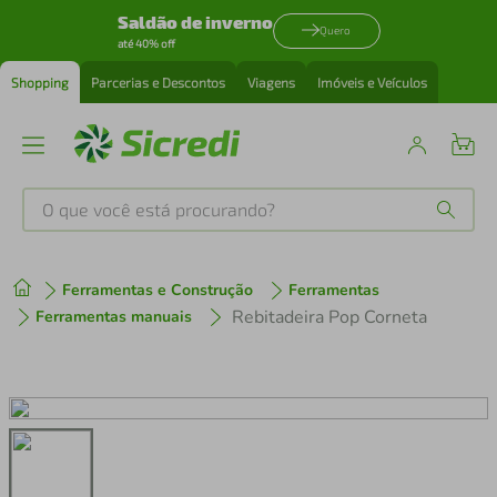
Saldão de inverno
Quero
até 40% off
Shopping
Parcerias e Descontos
Viagens
Imóveis e Veículos
O que você está procurando?
Produtos mais buscados
Ferramentas e Construção
Ferramentas
tenis
1
º
Rebitadeira Pop Corneta
Ferramentas manuais
cafeteira
2
º
perfume
3
º