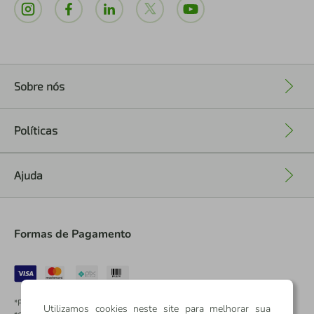
Sobre nós
+
Políticas
+
Ajuda
+
Formas de Pagamento
*Pontos dos Cartões Sicredi
Utilizamos cookies neste site para melhorar sua