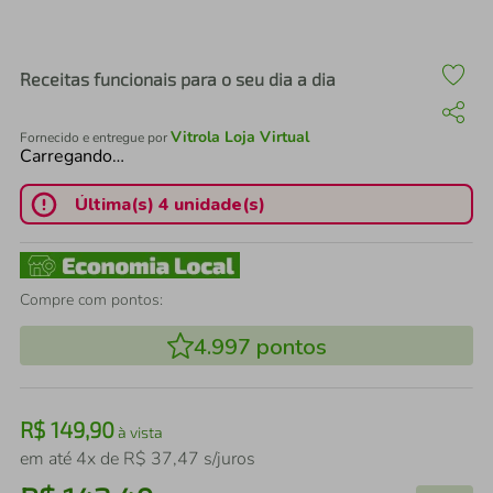
air fryer
4
º
iphone
5
º
Receitas funcionais para o seu dia a dia
Vitrola Loja Virtual
Fornecido e entregue por
Carregando…
Última(s) 4 unidade(s)
Compre com pontos:
4.997
pontos
R$
149
,
90
à vista
em até
4
x de
R$
37
,
47
s/juros