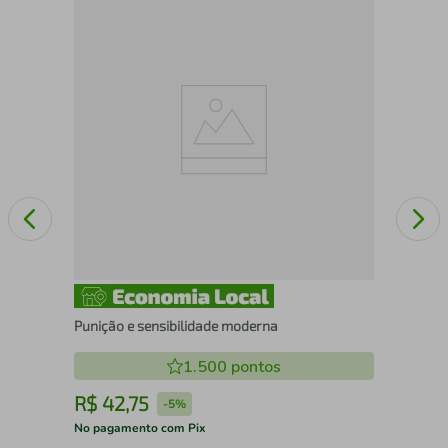
10 
Punição e sensibilidade moderna
1.500
pontos
R$
42
,
75
R
-
5%
No pagamento com Pix
No 