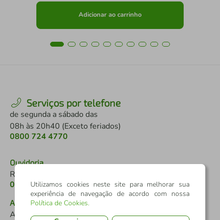
Adicionar ao carrinho
Serviços por telefone
de segunda a sábado das
08h às 20h40 (Exceto feriados)
0800 724 4770
Ouvidoria
Reclamações e denúncias
0800 646 2519
Utilizamos cookies neste site para melhorar sua
experiência de navegação de acordo com nossa
Atendimento a pessoas com deficiência
Política de Cookies
.
Auditivo ou de fala