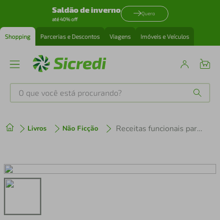
Saldão de inverno
Quero
até 40% off
Shopping
Parcerias e Descontos
Viagens
Imóveis e Veículos
O que você está procurando?
Produtos mais buscados
Receitas funcionais para o seu dia a dia
Livros
Não Ficção
tenis
1
º
cafeteira
2
º
perfume
3
º