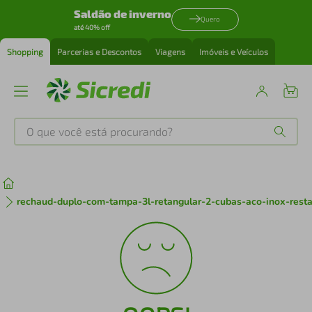
Saldão de inverno
Quero
até 40% off
Shopping
Parcerias e Descontos
Viagens
Imóveis e Veículos
O que você está procurando?
Produtos mais buscados
tenis
1
º
rechaud-duplo-com-tampa-3l-retangular-2-cubas-aco-inox-resta
cafeteira
2
º
perfume
3
º