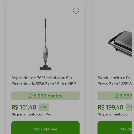
Aspirador de Pó Vertical com Fio
Sanduicheira e Gril
Electrolux 1450W 2 em 1 Filtro HEPA
Press 2 em 1 850W
Branco (STK14B)
5.663
pontos
6.997
R$
161
,
40
R$
199
,
40
-
10%
-
13
No pagamento com Pix
No pagamento com P
Ver detalhes
Ver det