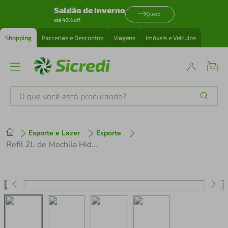
Saldão de inverno
Quero
até 40% off
Shopping
Parcerias e Descontos
Viagens
Imóveis e Veículos
O que você está procurando?
Produtos mais buscados
Esporte e Lazer
Esporte
tenis
1
º
Refil 2L de Mochila Hidratação com Mangueira e Bico
cafeteira
2
º
perfume
3
º