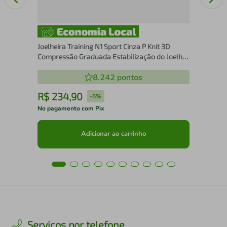
Joelheira Training N1 Sport Cinza P Knit 3D
Compressão Graduada Estabilização do Joelho
Suporte Articular e Alívio Dor
8.242
pontos
R$
234
,
90
R
-
5%
No pagamento com Pix
No 
Adicionar ao carrinho
Serviços por telefone