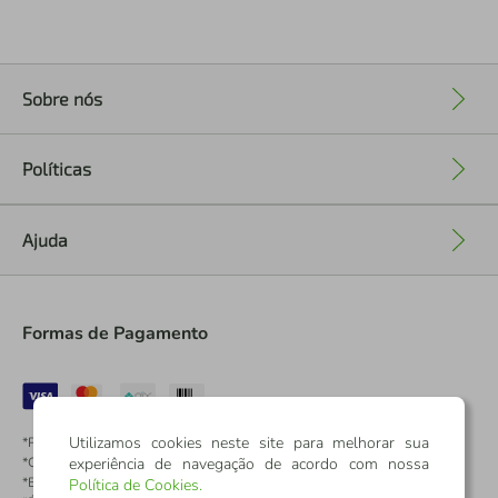
Sobre nós
+
Políticas
+
Ajuda
+
Formas de Pagamento
Utilizamos cookies neste site para melhorar sua
*Pontos dos Cartões Sicredi
experiência de navegação de acordo com nossa
*Cartões Sicredi
*Boleto exclusivo para associados PJ
Política de Cookies
.