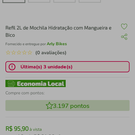
air fryer
4
º
iphone
5
º
Refil 2L de Mochila Hidratação com Mangueira e
Bico
Arly Bikes
Fornecido e entregue por
☆
☆
☆
☆
☆
(0 avaliações)
Última(s) 3 unidade(s)
Compre com pontos:
3.197
pontos
R$
95
,
90
à vista