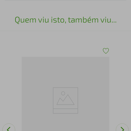
Quem viu isto, também viu...
a
N1 
com
Pat