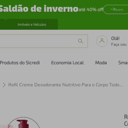
Saldão de inverno
até 40% off
Quero
Imóveis e Veículos
Olá!
Faça seu
Produtos do Sicredi
Economia Local
Moda
Sma
Refil Creme Desodorante Nutritivo Para o Corpo Tododia Cereja e Avelã 400 ml
R
C