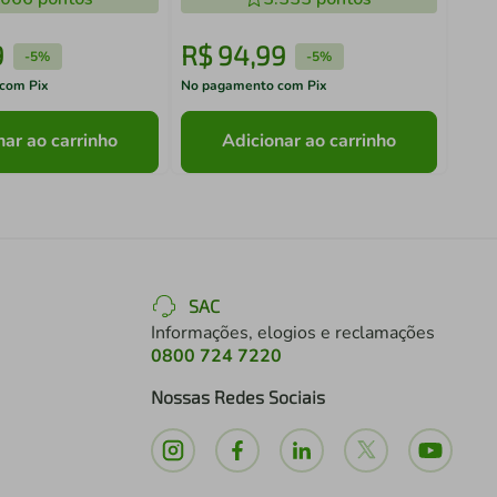
9
R$
94
,
99
R$
-
5%
-
5%
com Pix
No pagamento com Pix
No pa
nar ao carrinho
Adicionar ao carrinho
SAC
Informações, elogios e reclamações
0800 724 7220
Nossas Redes Sociais