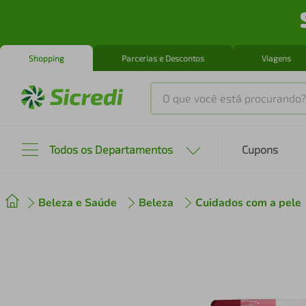
Shopping
Parcerias e Descontos
Viagens
O que você está procurando?
Produtos mais buscados
Todos os Departamentos
Cupons
tenis
1
º
Beleza e Saúde
Beleza
Cuidados com a pele
cafeteira
2
º
perfume
3
º
air fryer
4
º