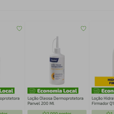
oprotetora
Loção Oleosa Dermoprotetora
Loção Hidra
Panvel 200 Ml
Firmador Q1
Todos Os Ti
ntos
2.000
pontos
1