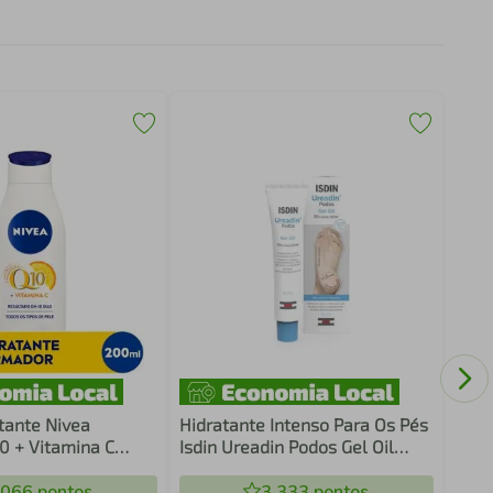
Loçã
Nova
tante Nivea
Hidratante Intenso Para Os Pés
0 + Vitamina C
Isdin Ureadin Podos Gel Oil
pos De Pele 200ml
75ml
.066
pontos
3.333
pontos