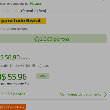
Natura
rnecido e entregue por
☆
☆
☆
☆
☆
(0 avaliações)
ompre com pontos:
1.963
pontos
R$
58
,
90
à vista
m até
1
x de
R$
58
,
90
s/juros
R$
55
,
96
-
5%
 pagamento com Pix
1.963
pontos
Ver formas de pagamento
10
% de cashback