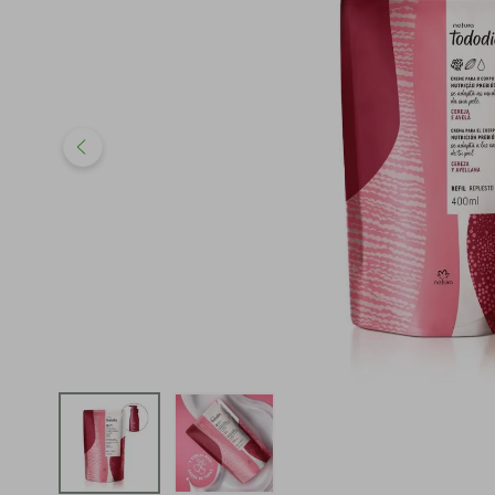
iphone
5
º