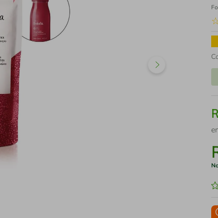
Fo
C
e
No