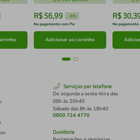
R$
56
,
99
R$
30
,
3
-
5%
No pagamento com Pix
No pagamento 
arrinho
Adicionar ao carrinho
Adicio
Serviços por telefone
De segunda a sexta-feira das
08h às 20h40
s
Sábado das 8h às 18h40
0800 724 4770
a
Ouvidoria
dade
Reclamações e denúncias