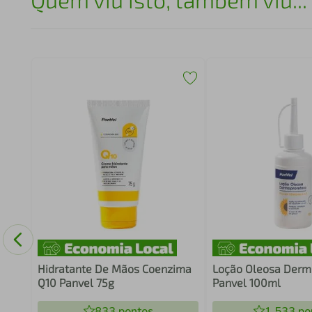
Em
Hidratante De Mãos Coenzima
Loção Oleosa Derm
Q10 Panvel 75g
Panvel 100ml
833
pontos
1.533
po