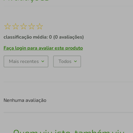
☆
☆
☆
☆
☆
classificação média: 0
(0 avaliações)
Faça login para avaliar este produto
Mais recentes
Todos
Nenhuma avaliação
Quem viu isto, também viu...