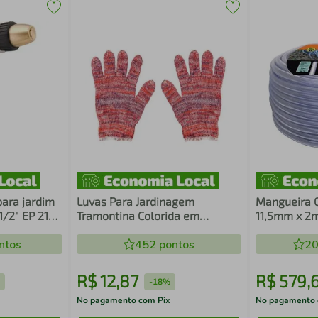
para jardim
Luvas Para Jardinagem
Mangueira C
1/2" EP 217
Tramontina Colorida em
11,5mm x 2
Algodão
ntos
452
pontos
20
R$
12
,
87
R$
579
,
-
18%
No pagamento com Pix
No pagamento 