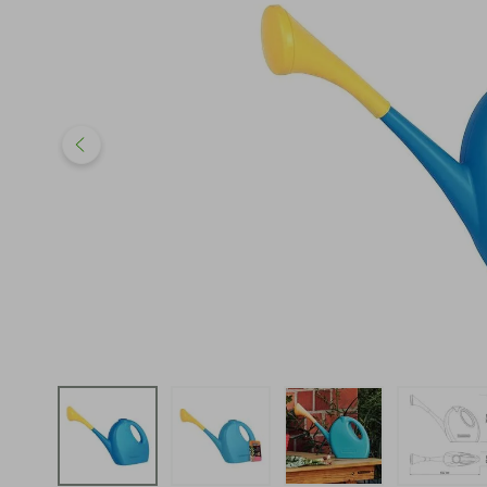
iphone
5
º