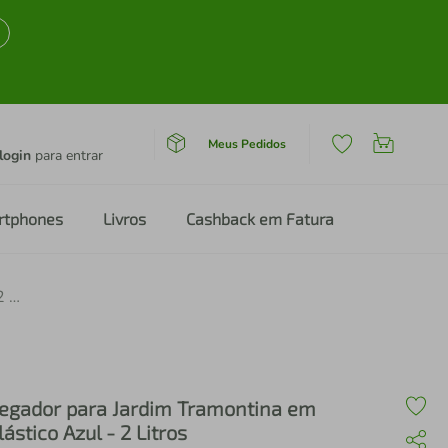
Meus Pedidos
login
para entrar
rtphones
Livros
Cashback em Fatura
Regador para Jardim Tramontina em Plástico Azul - 2 Litros
egador para Jardim Tramontina em
lástico Azul - 2 Litros