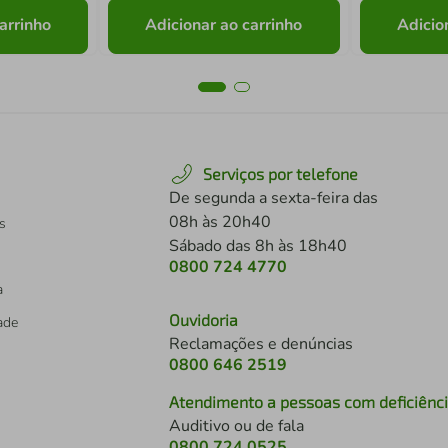
arrinho
Adicionar ao carrinho
Adicio
Serviços por telefone
De segunda a sexta-feira das
08h às 20h40
s
Sábado das 8h às 18h40
0800 724 4770
a
Ouvidoria
dade
Reclamações e denúncias
0800 646 2519
Atendimento a pessoas com deficiênc
Auditivo ou de fala
s
0800 724 0525