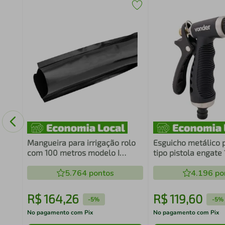
m
Mangueira para irrigação rolo
Esguicho metálico 
com 100 metros modelo I
tipo pistola engate 
VONDER
VONDER
5.764
pontos
4.196
po
R$
164
,
26
R$
119
,
60
-
5%
-
5%
No pagamento com Pix
No pagamento com Pix