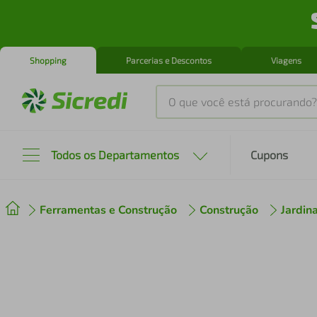
Shopping
Parcerias e Descontos
Viagens
O que você está procurando?
Produtos mais buscados
Todos os Departamentos
Cupons
tenis
1
º
Ferramentas e Construção
Construção
Jardi
cafeteira
2
º
perfume
3
º
air fryer
4
º