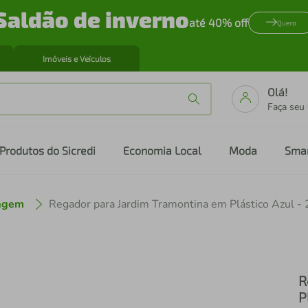
Saldão de inverno
até 40% off
Quero
Imóveis e Veículos
Olá!
Faça seu
Produtos do Sicredi
Economia Local
Moda
Sma
nagem
R
P