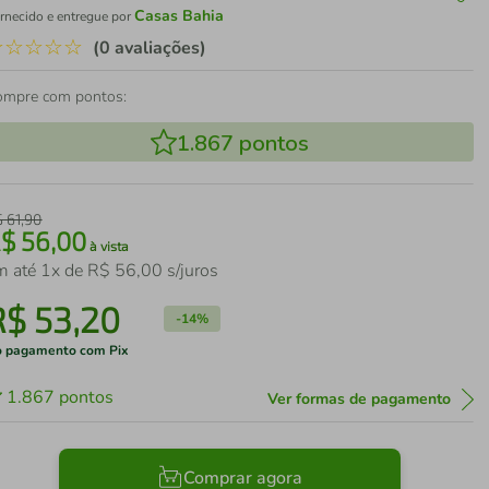
Casas Bahia
rnecido e entregue por
☆
☆
☆
☆
☆
(0 avaliações)
ompre com pontos:
1.867
pontos
$
61
,
90
R$
56
,
00
à vista
m até
1
x de
R$
56
,
00
s/juros
R$
53
,
20
-
14%
 pagamento com Pix
1.867
pontos
Ver formas de pagamento
Comprar agora