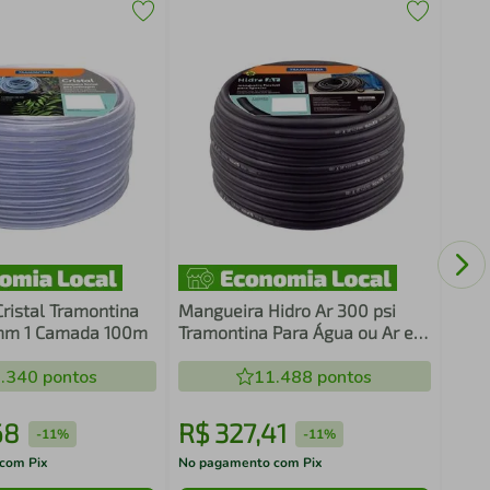
Mang
Tram
Faix
Enga
ristal Tramontina
Mangueira Hidro Ar 300 psi
mm 1 Camada 100m
Tramontina Para Água ou Ar em
PVC Flexível 3/8" x 2,8mm 3
.340
pontos
Camadas 50m
11.488
pontos
68
R$
327
,
41
R$
-
11%
-
11%
com Pix
No pagamento com Pix
No pa