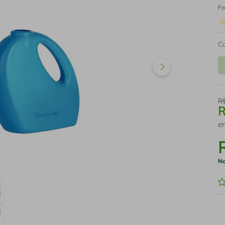
Fo
C
R
e
No