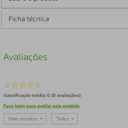
Ficha técnica
Avaliações
☆
☆
☆
☆
☆
classificação média: 0
(0 avaliações)
Faça login para avaliar este produto
Mais recentes
Todos