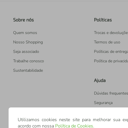
Sobre nós
Políticas
Quem somos
Trocas e devoluçõe
Nosso Shopping
Termos de uso
Seja associado
Políticas de entreg
Trabalhe conosco
Política de privaci
Sustentabilidade
Ajuda
Dúvidas frequente
Segurança
Utilizamos cookies neste site para melhorar sua ex
acordo com nossa
Política de Cookies
.