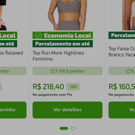
Top Faixa C
ss Relaxed
Top Run More Highlines
Branco Yac
Feminino
ntos
7.663
pontos
5
R$
218
,
40
R$
160
,
5
-
5%
No pagamento com Pix
No pagamento 
arrinho
Ver detalhes
Ve