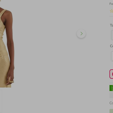
Fo
T
C
C