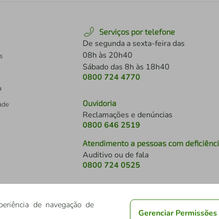
Serviços por telefone
De segunda a sexta-feira das
08h às 20h40
s
Sábado das 8h às 18h40
0800 724 4770
a
Ouvidoria
dade
Reclamações e denúncias
0800 646 2519
Atendimento a pessoas com deficiênc
Auditivo ou de fala
s
0800 724 0525
periência de navegação de
Gerenciar Permissões