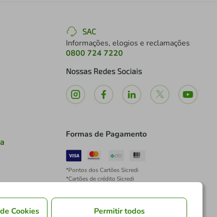
SAC
Informações, elogios e reclamações
0800 724 7220
Nossas Redes Sociais
Formas de Pagamento
ia
*Pontos dos Cartões Sicredi
*Cartões de crédito Sicredi
*Boleto exclusivo para associados PJ
*É vedada a cobrança de preço superior, valor ou
encargo adicional para pagamentos por meio de
 de Cookies
Permitir todos
Pix à vista.