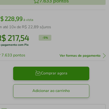
7.633
pontos
R$
228
,
99
à vista
m até
10
x de
R$
22
,
89
s/juros
R$
217
,
54
-
5%
 pagamento com Pix
7.633
pontos
Ver formas de pagamento
Comprar agora
Adicionar ao carrinho