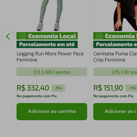
Legging Run More Power Pace
Camiseta Puma Cla
Feminina
Crop Feminina
11.663
pontos
5.330
po
R$
332
,
40
R$
151
,
90
-
5%
-
5%
No pagamento com Pix
No pagamento com Pix
Adicionar ao carrinho
Adicionar ao c