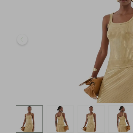
iphone
5
º