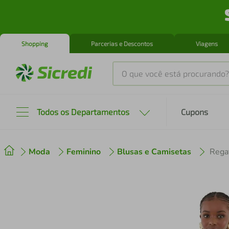
Shopping
Parcerias e Descontos
Viagens
O que você está procurando?
Produtos mais buscados
Todos os Departamentos
Cupons
tenis
1
º
Moda
Feminino
Blusas e Camisetas
cafeteira
2
º
perfume
3
º
air fryer
4
º