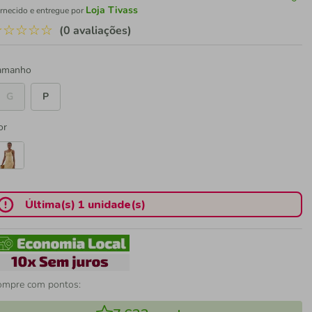
Loja Tivass
rnecido e entregue por
☆
☆
☆
☆
☆
(0 avaliações)
amanho
G
P
or
Última(s) 1 unidade(s)
ompre com pontos: