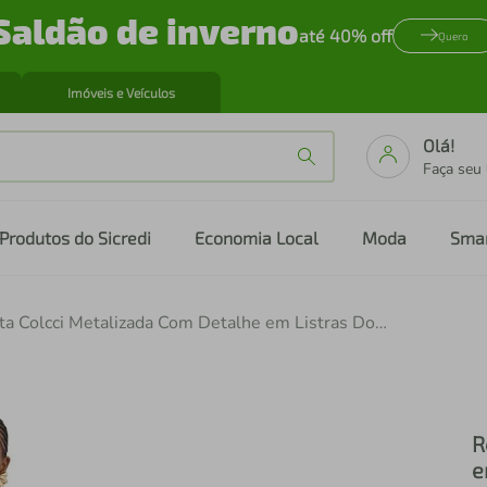
Saldão de inverno
até 40% off
Quero
Imóveis e Veículos
Olá!
Faça seu
Produtos do Sicredi
Economia Local
Moda
Sma
Regata Colcci Metalizada Com Detalhe em Listras Dourada Feminina
R
e