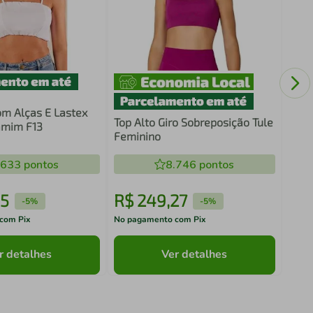
Rega
Femi
om Alças E Lastex
Top Alto Giro Sobreposição Tule
amim F13
Feminino
.633
pontos
8.746
pontos
5
R$
249
,
27
R$
-
5%
-
5%
com Pix
No pagamento com Pix
No pa
r detalhes
Ver detalhes