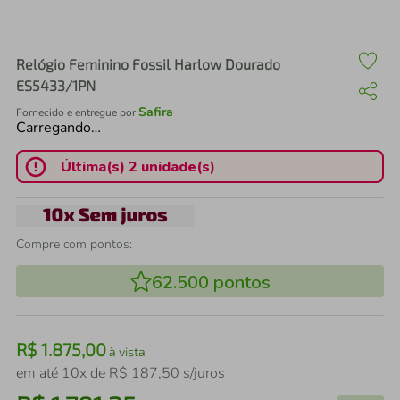
air fryer
4
º
iphone
5
º
Relógio Feminino Fossil Harlow Dourado
ES5433/1PN
Safira
Fornecido e entregue por
Carregando…
Última(s) 2 unidade(s)
Compre com pontos:
62.500
pontos
R$
1
.
875
,
00
à vista
em até
10
x de
R$
187
,
50
s/juros