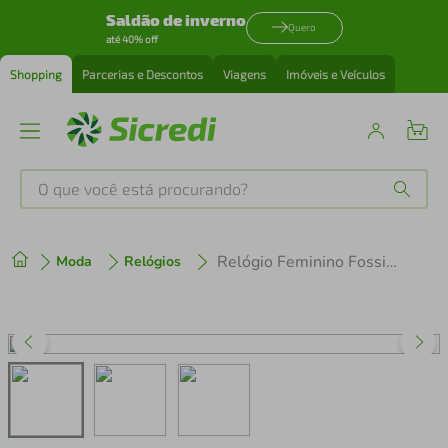
Saldão de inverno
Quero
até 40% off
Shopping
Parcerias e Descontos
Viagens
Imóveis e Veículos
O que você está procurando?
Produtos mais buscados
Relógio Feminino Fossil Harlow Dourado ES5433/1PN
Moda
Relógios
tenis
1
º
cafeteira
2
º
perfume
3
º