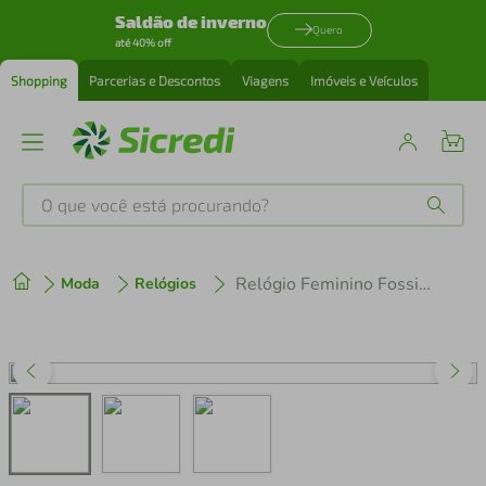
Saldão de inverno
Quero
até 40% off
Shopping
Parcerias e Descontos
Viagens
Imóveis e Veículos
O que você está procurando?
Produtos mais buscados
Relógio Feminino Fossil Harlow ES5426/0BN
Moda
Relógios
tenis
1
º
cafeteira
2
º
perfume
3
º