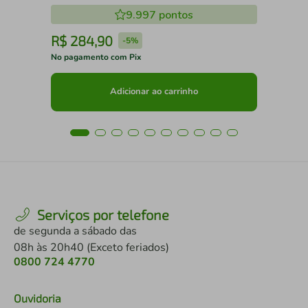
9.997
pontos
R$
284
,
90
R
-
5%
No pagamento com Pix
No 
Adicionar ao carrinho
Serviços por telefone
de segunda a sábado das
08h às 20h40 (Exceto feriados)
0800 724 4770
Ouvidoria