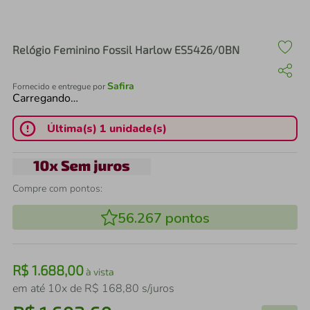
air fryer
4
º
iphone
5
º
Relógio Feminino Fossil Harlow ES5426/0BN
Safira
Fornecido e entregue por
Carregando…
Última(s) 1 unidade(s)
Compre com pontos:
56.267
pontos
R$
1
.
688
,
00
à vista
em até
10
x de
R$
168
,
80
s/juros