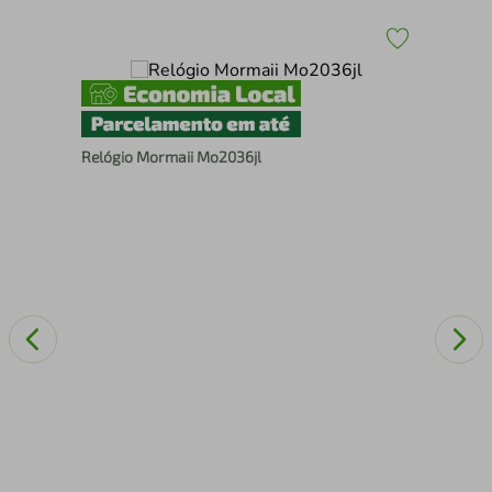
/1B
Rel
NH
Relógio Mormaii Mo2036jl