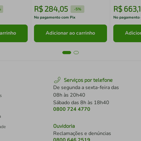
R$
284
,
05
R$
663
,
%
-
5%
No pagamento com Pix
No pagamento 
arrinho
Adicionar ao carrinho
Adicio
Serviços por telefone
De segunda a sexta-feira das
08h às 20h40
s
Sábado das 8h às 18h40
0800 724 4770
a
Ouvidoria
dade
Reclamações e denúncias
0800 646 2519