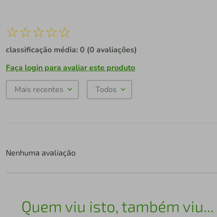
☆
☆
☆
☆
☆
classificação média: 0
(0 avaliações)
Faça login para avaliar este produto
Mais recentes
Todos
Nenhuma avaliação
Quem viu isto, também viu...