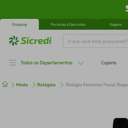
Shopping
Parcerias e Descontos
Viagens
O que você está procurando?
Produtos mais buscados
Todos os Departamentos
Cupons
tenis
1
º
Moda
Relógios
Relógio Feminino Fossil Ra
cafeteira
2
º
perfume
3
º
air fryer
4
º