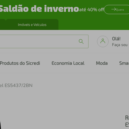
Saldão de inverno
até 40% off
Quero
Imóveis e Veículos
Olá!
Faça seu
Produtos do Sicredi
Economia Local
Moda
Sma
quel ES5437/2BN
R
E