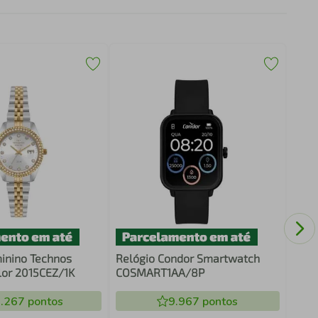
Reló
Dou
inino Technos
Relógio Condor Smartwatch
olor 2015CEZ/1K
COSMART1AA/8P
.267
pontos
9.967
pontos