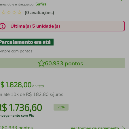
Safira
rnecido e entregue por
☆
☆
☆
☆
☆
(0 avaliações)
Última(s) 5 unidade(s)
ompre com pontos:
60.933
pontos
R$
1
.
828
,
00
à vista
m até
10
x de
R$
182
,
80
s/juros
R$
1
.
736
,
60
-
5%
 pagamento com Pix
60.933
pontos
Ver formas de pagamento