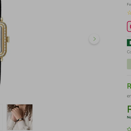
Fo
C
e
No