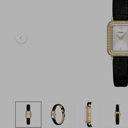
iphone
5
º