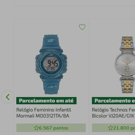
Mini
Relógio Feminino Infantil
Relógio Technos Fe
Mormaii MO03121TA/8A
Bicolor VJ20AE/G1K
6.567
pontos
21.800
po