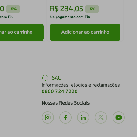
10
R$
284
,
05
R$
-
5%
-
5%
com Pix
No pagamento com Pix
No pa
nar ao carrinho
Adicionar ao carrinho
SAC
Informações, elogios e reclamações
0800 724 7220
Nossas Redes Sociais