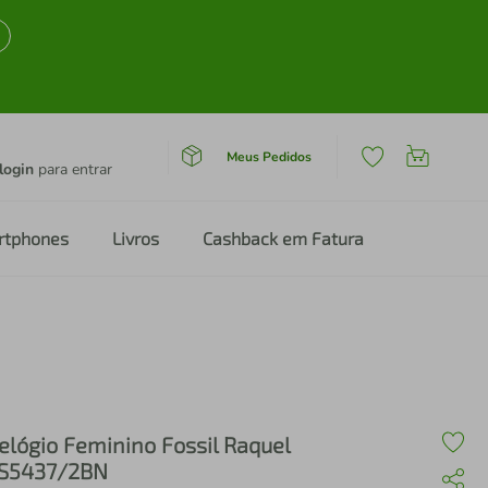
Meus Pedidos
login
para entrar
rtphones
Livros
Cashback em Fatura
elógio Feminino Fossil Raquel
S5437/2BN