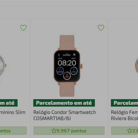
minino Slim
Relógio Condor Smartwatch
Relógio Fem
COSMART1AB/8J
Riviera Bic
ntos
9.967
pontos
23