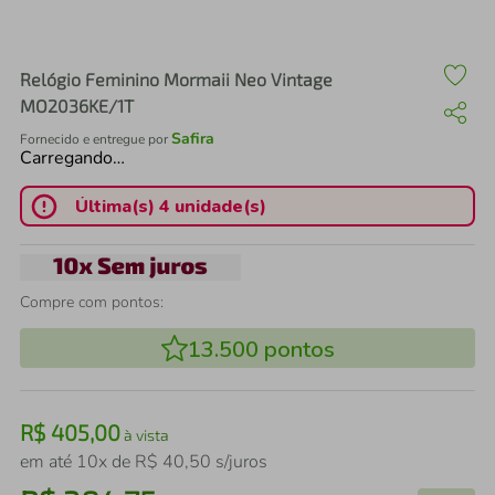
air fryer
4
º
iphone
5
º
Relógio Feminino Mormaii Neo Vintage
MO2036KE/1T
Safira
Fornecido e entregue por
Carregando…
Última(s) 4 unidade(s)
Compre com pontos:
13.500
pontos
R$
405
,
00
à vista
em até
10
x de
R$
40
,
50
s/juros