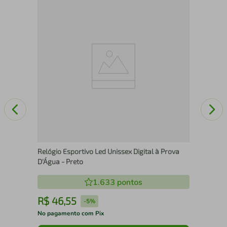
gos
Rel
NH
Relógio Esportivo Led Unissex Digital à Prova
D'Água - Preto
1.633
pontos
R$
46
,
55
R
-
5%
No pagamento com Pix
No 