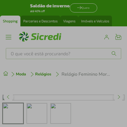
Saldão de inverno
Quero
até 40% off
Shopping
Parcerias e Descontos
Viagens
Imóveis e Veículos
O que você está procurando?
Produtos mais buscados
Relógio Feminino Mormaii Neo Vintage MO2036KE/1T
Moda
Relógios
tenis
1
º
cafeteira
2
º
perfume
3
º