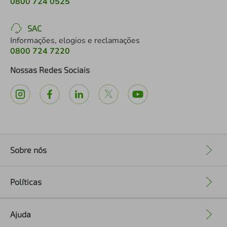
0800 724 0525
SAC
Informações, elogios e reclamações
0800 724 7220
Nossas Redes Sociais
Sobre nós
+
Políticas
+
Ajuda
+