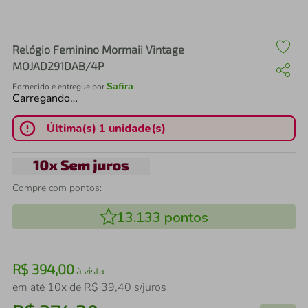
air fryer
4
º
iphone
5
º
Relógio Feminino Mormaii Vintage
MOJAD291DAB/4P
Safira
Fornecido e entregue por
Carregando…
Última(s) 1 unidade(s)
Compre com pontos:
13.133
pontos
R$
394
,
00
à vista
em até
10
x de
R$
39
,
40
s/juros