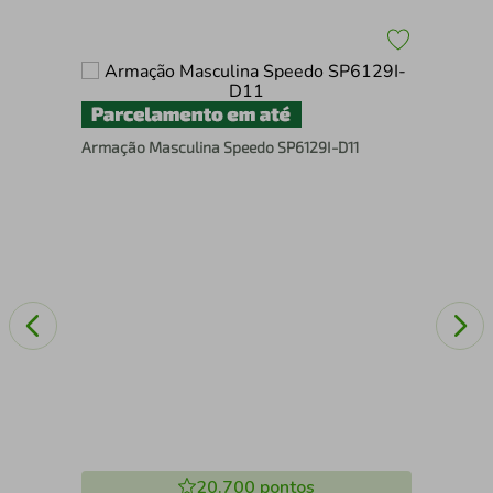
Armação Masculina Speedo SP6129I-D11
Cam
Dod
20.700
pontos