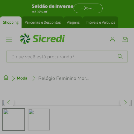
Saldão de inverno
Quero
até 40% off
Shopping
Parcerias e Descontos
Viagens
Imóveis e Veículos
O que você está procurando?
Produtos mais buscados
Relógio Feminino Mormaii Vintage MOJAD291DAB/4P
Moda
tenis
1
º
cafeteira
2
º
perfume
3
º