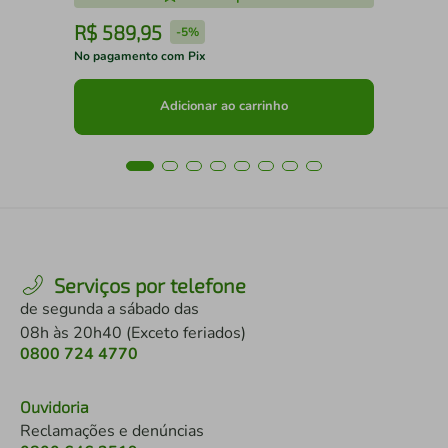
R$
589
,
95
R
-
5%
No pagamento com Pix
No 
Adicionar ao carrinho
Serviços por telefone
de segunda a sábado das
08h às 20h40 (Exceto feriados)
0800 724 4770
Ouvidoria
Reclamações e denúncias