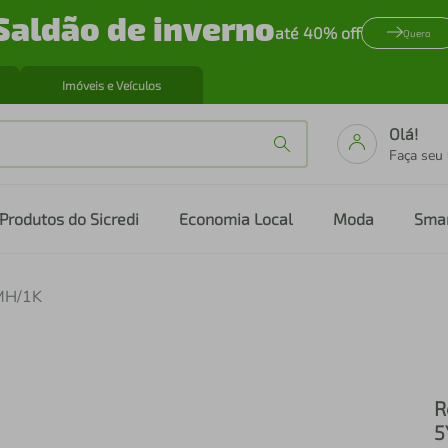
Saldão de inverno
até 40% off
Quero
Imóveis e Veículos
Olá!
Faça seu
Produtos do Sicredi
Economia Local
Moda
Sma
0MH/1K
R
5