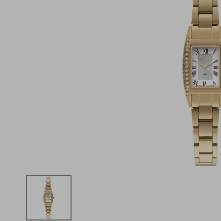
iphone
5
º