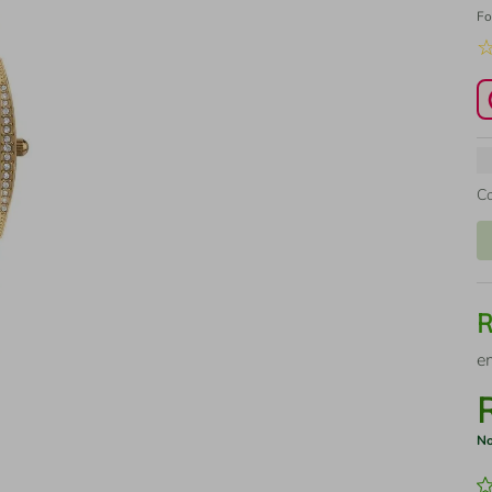
Fo
C
e
No