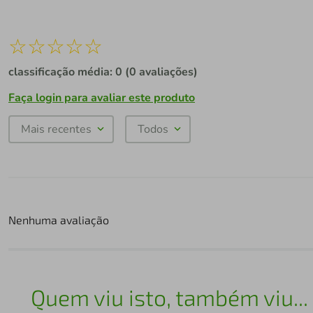
☆
☆
☆
☆
☆
classificação média: 0
(0 avaliações)
Faça login para avaliar este produto
Mais recentes
Todos
Nenhuma avaliação
Quem viu isto, também viu...