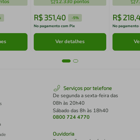
ntos
12.330
pontos
7
R$
351
,
40
R$
218
,
%
-
5%
No pagamento com Pix
No pagamento 
hes
Ver detalhes
Ve
Serviços por telefone
De segunda a sexta-feira das
08h às 20h40
s
Sábado das 8h às 18h40
0800 724 4770
a
Ouvidoria
dade