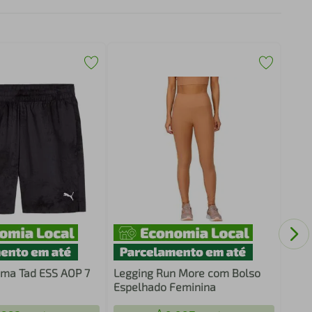
Reló
Dres
ma Tad ESS AOP 7
Legging Run More com Bolso
Espelhado Feminina