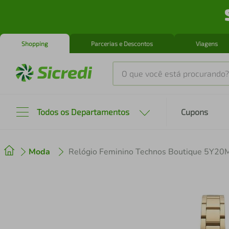
Shopping
Parcerias e Descontos
Viagens
O que você está procurando?
Produtos mais buscados
Todos os Departamentos
Cupons
tenis
1
º
Moda
Relógio Feminino Technos Boutique 5Y2
cafeteira
2
º
perfume
3
º
air fryer
4
º