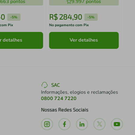
.663
pontos
9.997
pontos
40
R$
284
,
90
R$
-
5%
-
5%
com Pix
No pagamento com Pix
No pa
r detalhes
Ver detalhes
SAC
Informações, elogios e reclamações
0800 724 7220
Nossas Redes Sociais