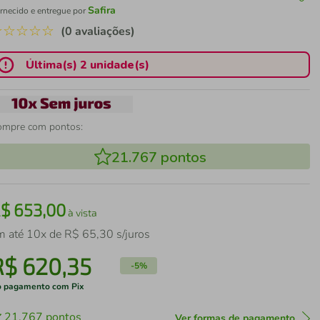
Safira
rnecido e entregue por
☆
☆
☆
☆
☆
(0 avaliações)
Última(s) 2 unidade(s)
ompre com pontos:
21.767
pontos
R$
653
,
00
à vista
m até
10
x de
R$
65
,
30
s/juros
R$
620
,
35
-
5%
 pagamento com Pix
21.767
pontos
Ver formas de pagamento