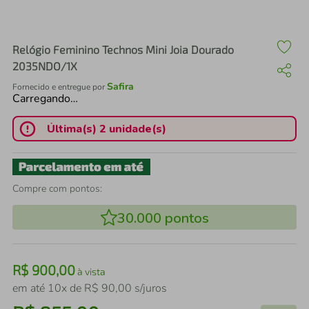
air fryer
4
º
iphone
5
º
Relógio Feminino Technos Mini Joia Dourado
2035NDO/1X
Safira
Fornecido e entregue por
Carregando…
Última(s) 2 unidade(s)
Compre com pontos:
30.000
pontos
R$
900
,
00
à vista
em até
10
x de
R$
90
,
00
s/juros