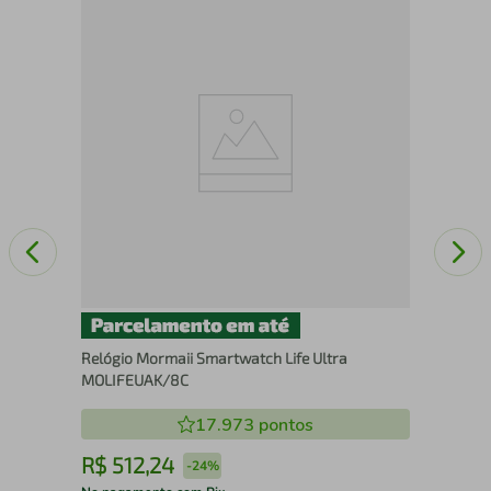
Rel
82
Relógio Mormaii Smartwatch Life Ultra
MOLIFEUAK/8C
17.973
pontos
R$
512
,
24
R
-
24%