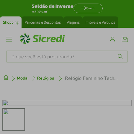
Saldão de inverno
Quero
até 40% off
Shopping
Parcerias e Descontos
Viagens
Imóveis e Veículos
O que você está procurando?
Produtos mais buscados
Relógio Feminino Technos Mini Joia Dourado 2035NDO/1X
Moda
Relógios
tenis
1
º
cafeteira
2
º
perfume
3
º