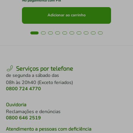
No pagamento com Pix
No 
Adicionar ao carrinho
Serviços por telefone
de segunda a sábado das
08h às 20h40 (Exceto feriados)
0800 724 4770
Ouvidoria
Reclamações e denúncias
0800 646 2519
Atendimento a pessoas com deficiência