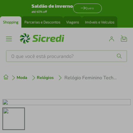
Saldão de inverno
Quero
até 40% off
Shopping
Parcerias e Descontos
Viagens
Imóveis e Veículos
O que você está procurando?
Produtos mais buscados
Relógio Feminino Technos Mini Petit Dourado 1042AC/1K
Moda
Relógios
tenis
1
º
cafeteira
2
º
perfume
3
º