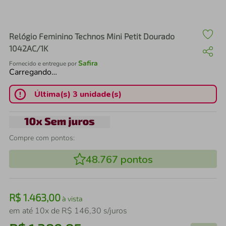
air fryer
4
º
iphone
5
º
Relógio Feminino Technos Mini Petit Dourado
1042AC/1K
Safira
Fornecido e entregue por
Carregando…
Última(s) 3 unidade(s)
Compre com pontos:
48.767
pontos
R$
1
.
463
,
00
à vista
em até
10
x de
R$
146
,
30
s/juros