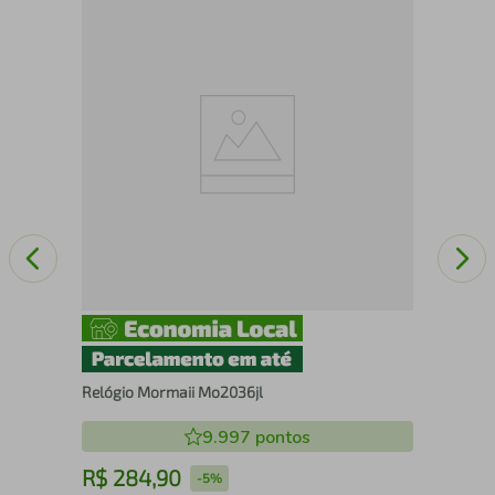
/1B
Rel
MO
Relógio Mormaii Mo2036jl
9.997
pontos
R$
284
,
90
R
-
5%