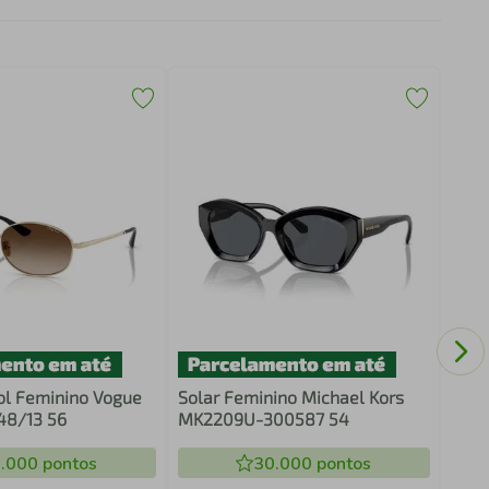
Rega
Esse
ol Feminino Vogue
Solar Feminino Michael Kors
8/13 56
MK2209U-300587 54
.000
pontos
30.000
pontos