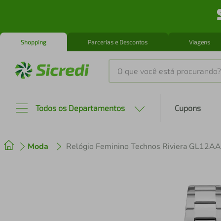
Shopping
Parcerias e Descontos
Viagens
O que você está procurando?
Produtos mais buscados
Todos os Departamentos
Cupons
tenis
1
º
Moda
Relógio Feminino Technos Riviera GL12A
cafeteira
2
º
perfume
3
º
air fryer
4
º