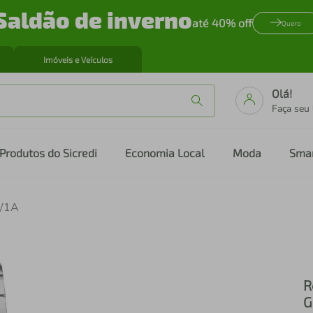
Saldão de inverno
até 40% off
Quero
Imóveis e Veículos
Olá!
Faça seu
Produtos do Sicredi
Economia Local
Moda
Sma
A/1A
R
G