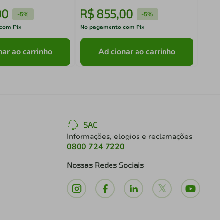
00
R$
855
,
00
R$
-
5%
-
5%
com Pix
No pagamento com Pix
No pa
nar ao carrinho
Adicionar ao carrinho
SAC
Informações, elogios e reclamações
0800 724 7220
Nossas Redes Sociais