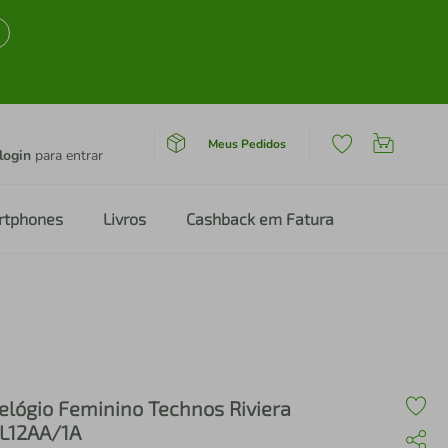
Meus Pedidos
login
para entrar
rtphones
Livros
Cashback em Fatura
elógio Feminino Technos Riviera
L12AA/1A