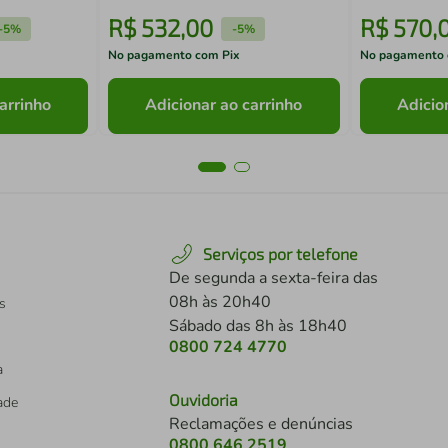
R$
532
,
00
R$
570
,
-
5%
-
5%
No pagamento com Pix
No pagamento 
arrinho
Adicionar ao carrinho
Adicio
Serviços por telefone
De segunda a sexta-feira das
08h às 20h40
s
Sábado das 8h às 18h40
0800 724 4770
a
Ouvidoria
dade
Reclamações e denúncias
0800 646 2519