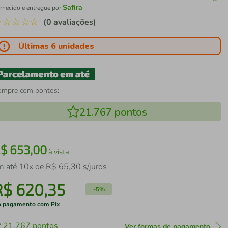
Safira
rnecido e entregue por
☆
☆
☆
☆
☆
(0 avaliações)
Últimas 6 unidades
ompre com pontos:
21.767
pontos
R$
653
,
00
à vista
m até
10
x de
R$
65
,
30
s/juros
R$
620
,
35
-
5%
 pagamento com Pix
21.767
pontos
Ver formas de pagamento