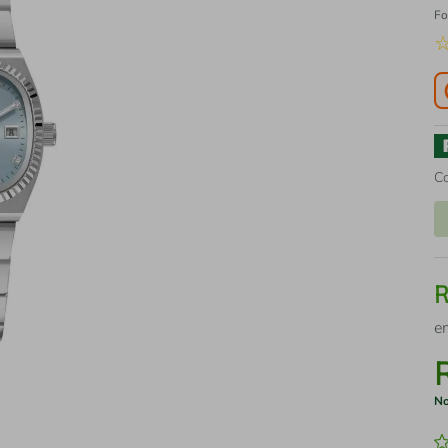
Fo
C
e
No