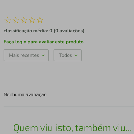
☆
☆
☆
☆
☆
classificação média: 0
(0 avaliações)
Faça login para avaliar este produto
Mais recentes
Todos
Nenhuma avaliação
Quem viu isto, também viu...