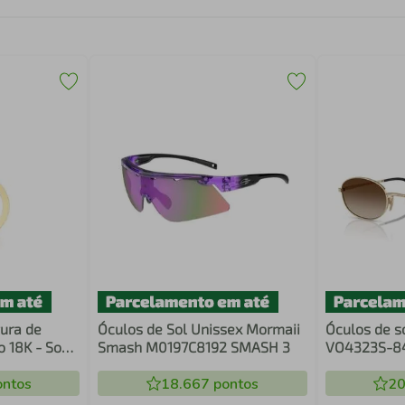
ura de
Óculos de Sol Unissex Mormaii
Óculos de s
o 18K - Sob
Smash M0197C8192 SMASH 3
VO4323S-84
ntos
18.667
pontos
20