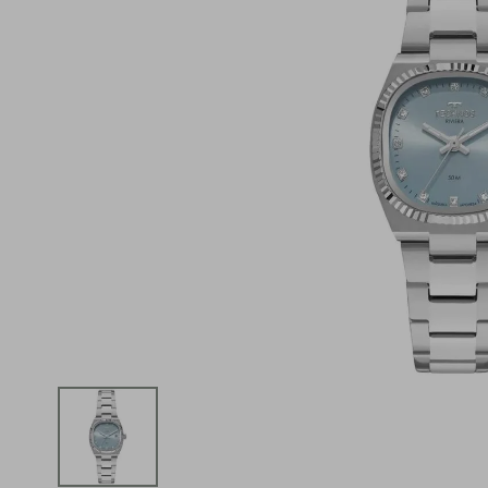
iphone
5
º