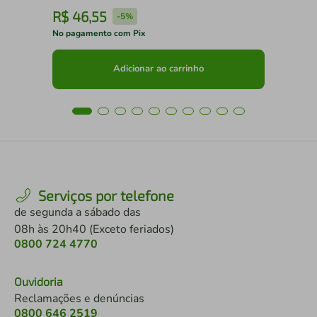
R$
46
,
55
R
-
5%
No pagamento com Pix
No 
Adicionar ao carrinho
Serviços por telefone
de segunda a sábado das
08h às 20h40 (Exceto feriados)
0800 724 4770
Ouvidoria
Reclamações e denúncias
0800 646 2519