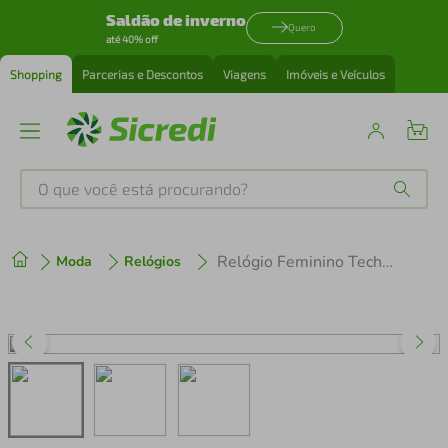
Saldão de inverno
Quero
até 40% off
Shopping
Parcerias e Descontos
Viagens
Imóveis e Veículos
O que você está procurando?
Produtos mais buscados
Relógio Feminino Technos Riviera VX3JAG/1K
Moda
Relógios
tenis
1
º
cafeteira
2
º
perfume
3
º