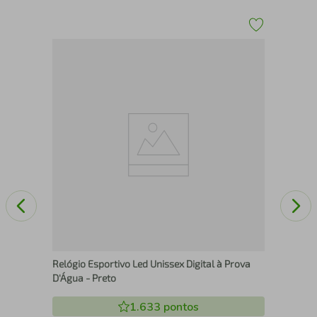
Rel
20
Relógio Esportivo Led Unissex Digital à Prova
D'Água - Preto
1.633
pontos