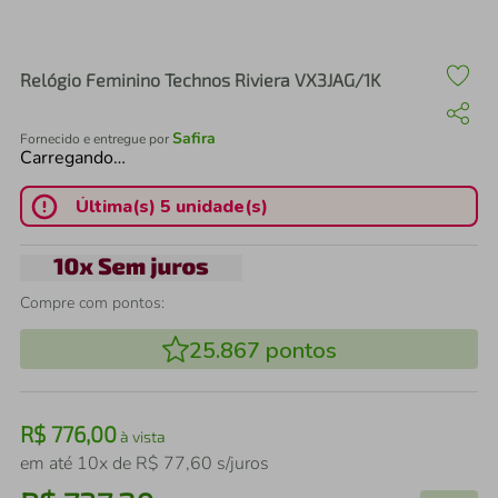
air fryer
4
º
iphone
5
º
Relógio Feminino Technos Riviera VX3JAG/1K
Safira
Fornecido e entregue por
Carregando…
Última(s) 5 unidade(s)
Compre com pontos:
25.867
pontos
R$
776
,
00
à vista
em até
10
x de
R$
77
,
60
s/juros