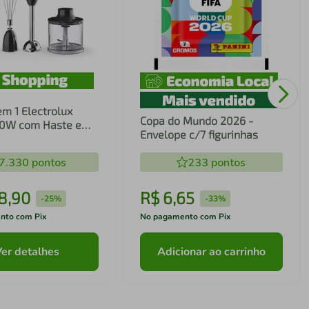
em 1 Electrolux
Copa do Mundo 2026 -
00W com Haste em
Envelope c/7 figurinhas
ecnologia TruFlow
7.330
pontos
233
pontos
8
,
90
R$
6
,
65
-
25%
-
33%
nto com Pix
No pagamento com Pix
Ver detalhes
Adicionar ao carrinho