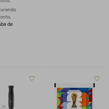
utos.
curando
onto.
Aba de