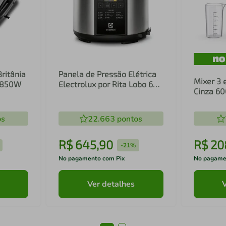
Britânia
Panela de Pressão Elétrica
Mixer 3 
1 850W
Electrolux por Rita Lobo 6L
Cinza 6
Preta Experience Digital
Inox e T
(PCC20)
(EIB20)
os
22.663
pontos
R$
645
,
90
R$
20
-
21%
No pagamento com Pix
No pagame
Ver detalhes