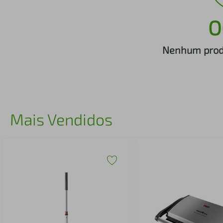
iphone
5
º
O
Nenhum produ
Mais Vendidos