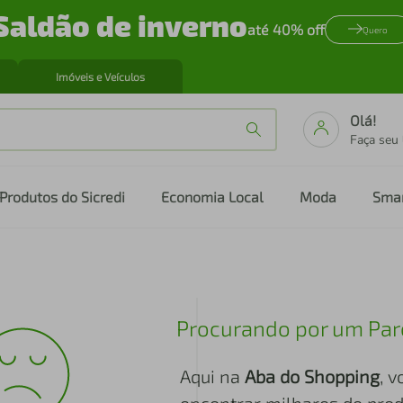
Saldão de inverno
até 40% off
Quero
Imóveis e Veículos
Olá!
Faça seu
Produtos do Sicredi
Economia Local
Moda
Sma
Procurando por um Par
Aqui na
Aba do Shopping
, 