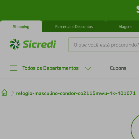
Shopping
Parcerias e Descontos
Viagens
O que você está procurando?
Produtos mais buscados
Todos os Departamentos
Cupons
tenis
1
º
relogio-masculino-condor-co2115mwu-4k-401071
cafeteira
2
º
perfume
3
º
air fryer
4
º