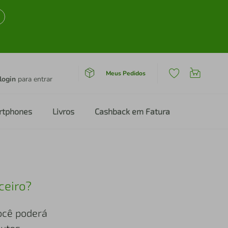
Meus Pedidos
login
para entrar
rtphones
Livros
Cashback em Fatura
ceiro?
você poderá