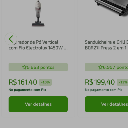
Aspirador de Pó Vertical
Sanduicheira e Grill 
com Fio Electrolux 1450W 2
BGR27I Press 2 em 
em 1 Filtro HEPA Branco
(STK14B)
5.663
pontos
6.997
pont
R$
161
,
40
R$
199
,
40
-
10%
-
13%
No pagamento com Pix
No pagamento com Pix
Ver detalhes
Ver detalhes