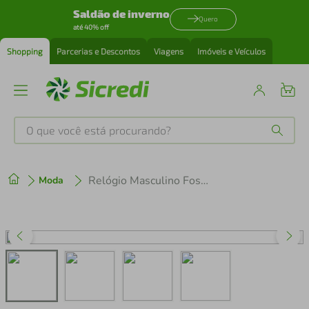
Saldão de inverno
Quero
até 40% off
Shopping
Parcerias e Descontos
Viagens
Imóveis e Veículos
O que você está procurando?
Produtos mais buscados
Relógio Masculino Fossil FS6145SET/2PN
Moda
tenis
1
º
cafeteira
2
º
perfume
3
º