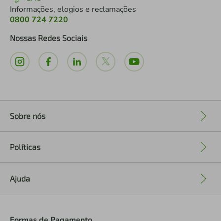
Informações, elogios e reclamações
0800 724 7220
Nossas Redes Sociais
Sobre nós
+
Políticas
+
Ajuda
+
Formas de Pagamento