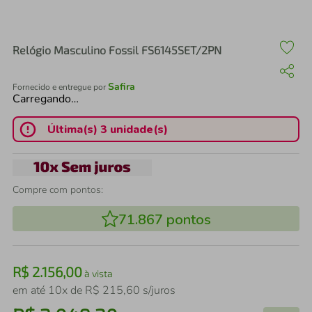
air fryer
4
º
iphone
5
º
Relógio Masculino Fossil FS6145SET/2PN
Safira
Fornecido e entregue por
Carregando…
Última(s) 3 unidade(s)
Compre com pontos:
71.867
pontos
R$
2
.
156
,
00
à vista
em até
10
x de
R$
215
,
60
s/juros