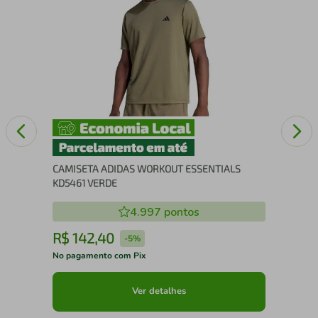
Arm
Gat
CAMISETA ADIDAS WORKOUT ESSENTIALS
KD5461 VERDE
4.997
pontos
R$
142
,
40
R
-
5%
No pagamento com Pix
No 
Ver detalhes