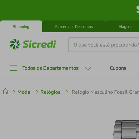
Shopping
Parcerias e Descontos
Viagens
O que você está procurando?
Produtos mais buscados
Todos os Departamentos
Cupons
tenis
1
º
Moda
Relógios
Relógio Masculino Fossil Gr
cafeteira
2
º
perfume
3
º
air fryer
4
º