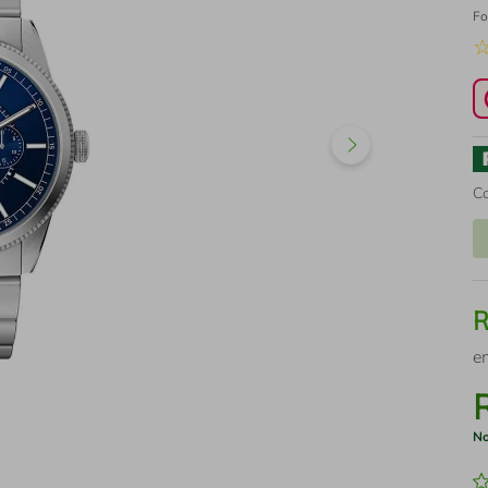
Fo
C
e
No