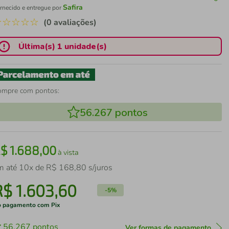
Safira
rnecido e entregue por
☆
☆
☆
☆
☆
(0 avaliações)
Última(s) 1 unidade(s)
ompre com pontos:
56.267
pontos
R$
1
.
688
,
00
à vista
m até
10
x de
R$
168
,
80
s/juros
R$
1
.
603
,
60
-
5%
 pagamento com Pix
56.267
pontos
Ver formas de pagamento