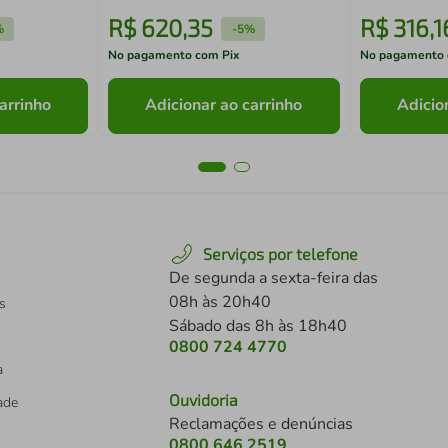
R$
620
,
35
R$
316
,
1
%
-
5%
No pagamento com Pix
No pagamento 
arrinho
Adicionar ao carrinho
Adicio
Serviços por telefone
De segunda a sexta-feira das
08h às 20h40
s
Sábado das 8h às 18h40
0800 724 4770
a
Ouvidoria
dade
Reclamações e denúncias
0800 646 2519