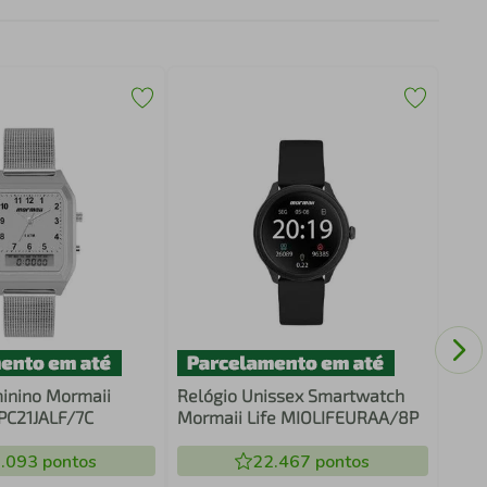
Reló
Smar
MOL
inino Mormaii
Relógio Unissex Smartwatch
PC21JALF/7C
Mormaii Life MIOLIFEURAA/8P
.093
pontos
22.467
pontos