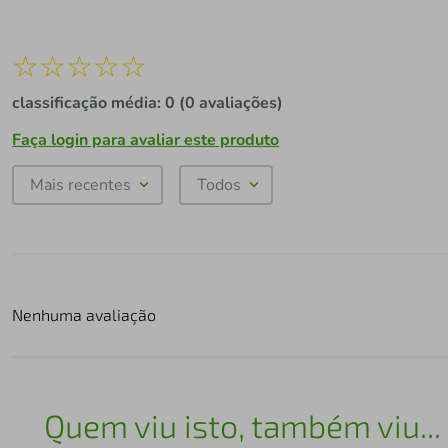
☆
☆
☆
☆
☆
classificação média: 0
(0 avaliações)
Faça login para avaliar este produto
Mais recentes
Todos
Nenhuma avaliação
Quem viu isto, também viu...