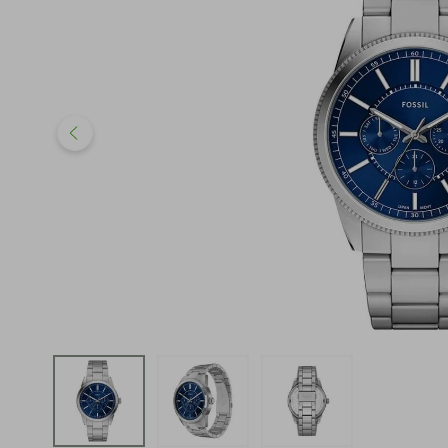
iphone
5
º