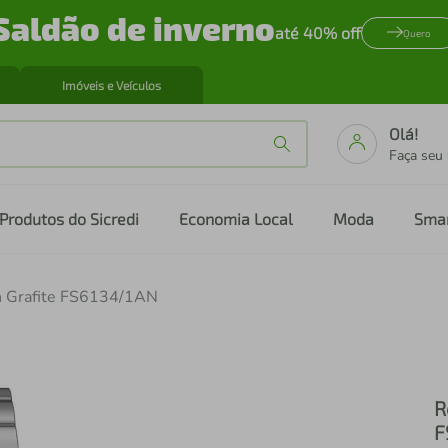
Saldão de inverno
até 40% off
Quero
Imóveis e Veículos
Olá!
Faça seu
Produtos do Sicredi
Economia Local
Moda
Sma
an Grafite FS6134/1AN
R
F