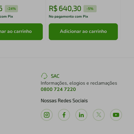
6
R$
640
,
30
R$
-
24%
-
5%
com Pix
No pagamento com Pix
No pa
nar ao carrinho
Adicionar ao carrinho
SAC
Informações, elogios e reclamações
0800 724 7220
Nossas Redes Sociais