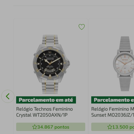
lce e
7073
Relógio Technos Feminino
Relógio Feminino M
Crystal WT2050AXN/1P
Sunset MO2036JZ/1
34.867
pontos
13.500
po