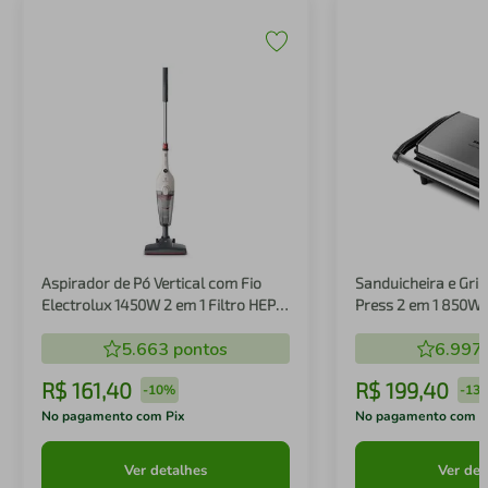
Aspirador de Pó Vertical com Fio
Sanduicheira e Gril
Electrolux 1450W 2 em 1 Filtro HEPA
Press 2 em 1 850W
Branco (STK14B)
5.663
pontos
6.997
R$
161
,
40
R$
199
,
40
-
10%
-
13
No pagamento com Pix
No pagamento com P
Ver detalhes
Ver det