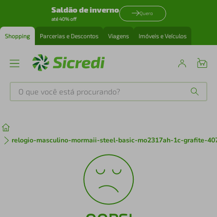
Saldão de inverno
Quero
até 40% off
Shopping
Parcerias e Descontos
Viagens
Imóveis e Veículos
O que você está procurando?
Produtos mais buscados
tenis
1
º
relogio-masculino-mormaii-steel-basic-mo2317ah-1c-grafite-40
cafeteira
2
º
perfume
3
º