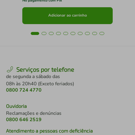
No pagamento com Pix
No 
Adicionar ao carrinho
Serviços por telefone
de segunda a sábado das
08h às 20h40 (Exceto feriados)
0800 724 4770
Ouvidoria
Reclamações e denúncias
0800 646 2519
Atendimento a pessoas com deficiência