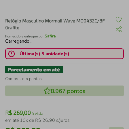
air fryer
4
º
iphone
5
º
Relógio Masculino Mormaii Wave MO0432C/8F
Grafite
Safira
Fornecido e entregue por
Carregando…
Última(s) 5 unidade(s)
Compre com pontos:
8.967
pontos
R$
269
,
00
à vista
em até
10
x de
R$
26
,
90
s/juros