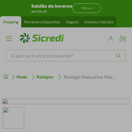
Saldão de inverno
Quero
até 40% off
Shopping
Parcerias e Descontos
Viagens
Imóveis e Veículos
O que você está procurando?
Produtos mais buscados
Relógio Masculino Mormaii Wave MO0432C/8F Grafite
Moda
Relógios
tenis
1
º
cafeteira
2
º
perfume
3
º