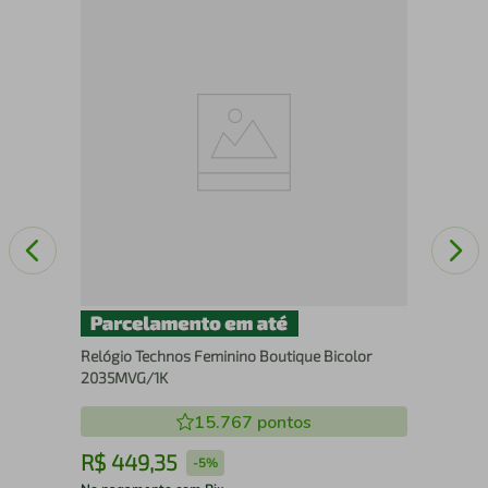
Rel
Relógio Technos Feminino Boutique Bicolor
2035MVG/1K
15.767
pontos
R$
449
,
35
R
-
5%