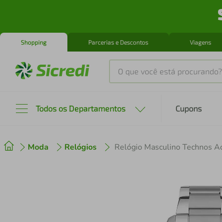
Shopping
Parcerias e Descontos
Viagens
O que você está procurando?
Produtos mais buscados
Todos os Departamentos
Cupons
tenis
1
º
Moda
Relógios
Relógio Masculino Technos 
cafeteira
2
º
perfume
3
º
air fryer
4
º