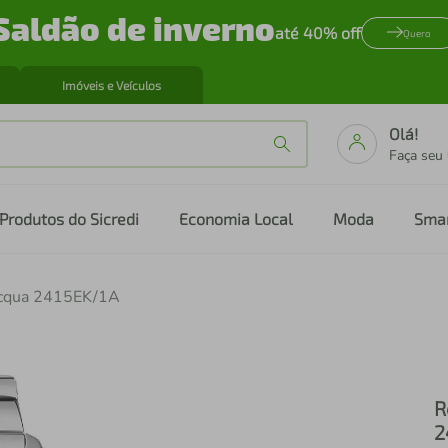
Saldão de inverno
até 40% off
Quero
Imóveis e Veículos
Olá!
Faça seu
Produtos do Sicredi
Economia Local
Moda
Sma
Acqua 2415EK/1A
R
2