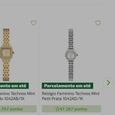
Reló
Race
2115
inino Technos Mini
Relógio Feminino Technos Mini
do 1042AB/1X
Petit Prata 1042AD/1K
.767
pontos
47.267
pontos