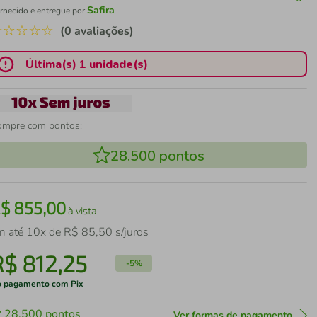
Safira
rnecido e entregue por
☆
☆
☆
☆
☆
(0 avaliações)
Última(s) 1 unidade(s)
ompre com pontos:
28.500
pontos
R$
855
,
00
à vista
m até
10
x de
R$
85
,
50
s/juros
R$
812
,
25
-
5%
 pagamento com Pix
28.500
pontos
Ver formas de pagamento