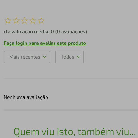
☆
☆
☆
☆
☆
classificação média: 0
(0 avaliações)
Faça login para avaliar este produto
Mais recentes
Todos
Nenhuma avaliação
Quem viu isto, também viu...