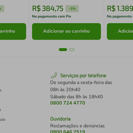
R$
384
,
75
R$
1
.
38
%
-
5%
No pagamento com Pix
No pagamento 
arrinho
Adicionar ao carrinho
Adicio
Serviços por telefone
De segunda a sexta-feira das
08h às 20h40
s
Sábado das 8h às 18h40
0800 724 4770
a
Ouvidoria
dade
Reclamações e denúncias
0800 646 2519