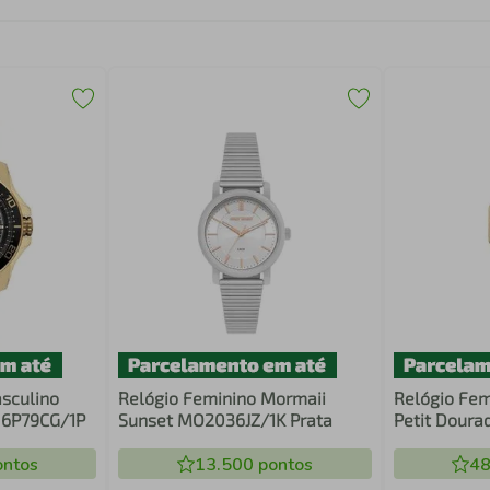
sculino
Relógio Feminino Mormaii
Relógio Fem
 6P79CG/1P
Sunset MO2036JZ/1K Prata
Petit Doura
ntos
13.500
pontos
48