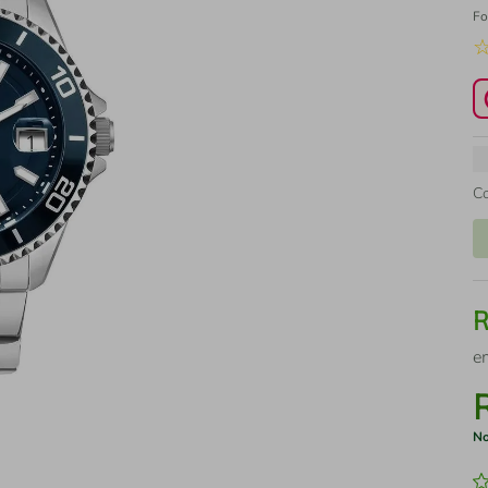
Fo
C
e
No