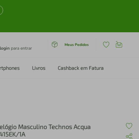
Meus Pedidos
login
para entrar
rtphones
Livros
Cashback em Fatura
elógio Masculino Technos Acqua
415EK/1A