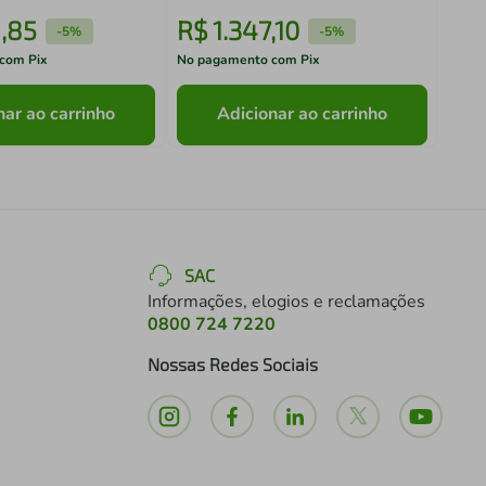
9
,
85
R$
1
.
347
,
10
R$
-
5%
-
5%
com Pix
No pagamento com Pix
No pa
nar ao carrinho
Adicionar ao carrinho
SAC
Informações, elogios e reclamações
0800 724 7220
Nossas Redes Sociais