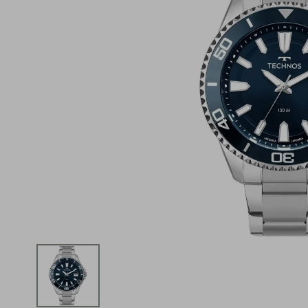
iphone
5
º