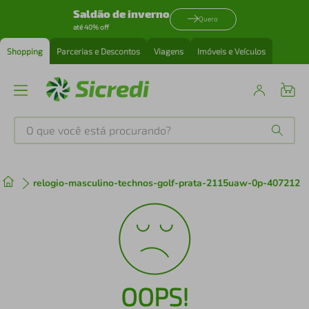
Saldão de inverno
Quero
até 40% off
Shopping
Parcerias e Descontos
Viagens
Imóveis e Veículos
O que você está procurando?
Produtos mais buscados
relogio-masculino-technos-golf-prata-2115uaw-0p-407212
tenis
1
º
cafeteira
2
º
perfume
3
º
OOPS!