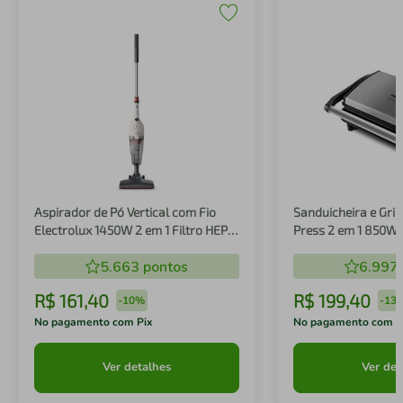
Aspirador de Pó Vertical com Fio
Sanduicheira e Gril
Electrolux 1450W 2 em 1 Filtro HEPA
Press 2 em 1 850W
Branco (STK14B)
5.663
pontos
6.997
R$
161
,
40
R$
199
,
40
-
10%
-
13
No pagamento com Pix
No pagamento com P
Ver detalhes
Ver det