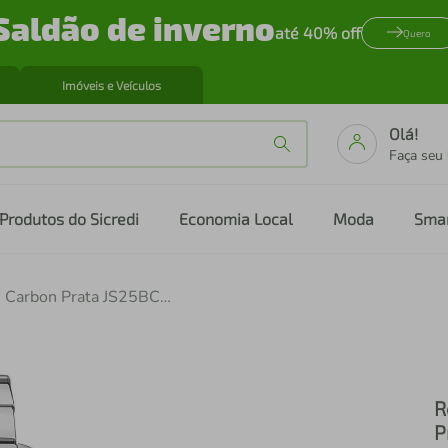
Saldão de inverno
até 40% off
Quero
Imóveis e Veículos
Olá!
Faça seu
Produtos do Sicredi
Economia Local
Moda
Sma
Relógio Masculino Technos Ts Carbon Prata JS25BCW/1P
R
P