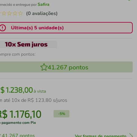
Safira
rnecido e entregue por
☆
☆
☆
☆
☆
(0 avaliações)
Última(s) 5 unidade(s)
ompre com pontos:
41.267
pontos
R$
1
.
238
,
00
à vista
m até
10
x de
R$
123
,
80
s/juros
R$
1
.
176
,
10
-
5%
 pagamento com Pix
41.267
pontos
Ver formas de pagamento