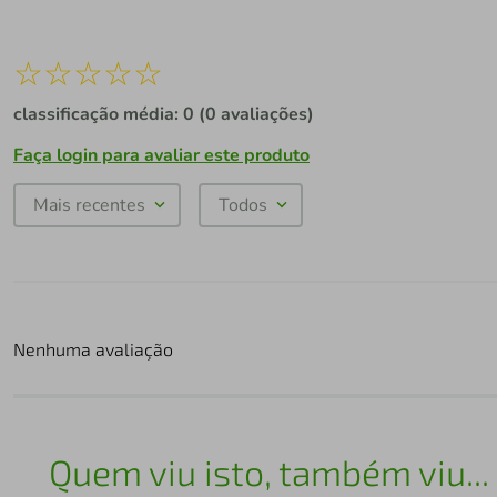
☆
☆
☆
☆
☆
classificação média: 0
(0 avaliações)
Faça login para avaliar este produto
Mais recentes
Todos
Nenhuma avaliação
Quem viu isto, também viu...