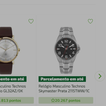
Reló
Vint
culino Technos
Relógio Masculino Technos
do GL32AZ/0K
Skymaster Prata 2115TWW/1C
.813
pontos
20.267
pontos