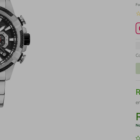
Fo
C
e
No