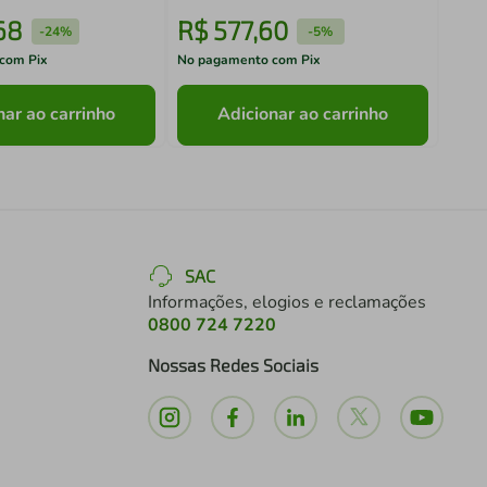
68
R$
577
,
60
R$
-
24%
-
5%
com Pix
No pagamento com Pix
No pa
nar ao carrinho
Adicionar ao carrinho
SAC
Informações, elogios e reclamações
0800 724 7220
Nossas Redes Sociais