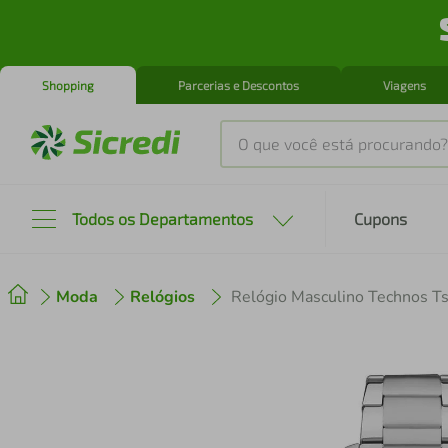
Shopping
Parcerias e Descontos
Viagens
O que você está procurando?
Produtos mais buscados
Todos os Departamentos
Cupons
tenis
1
º
Moda
Relógios
cafeteira
2
º
perfume
3
º
air fryer
4
º