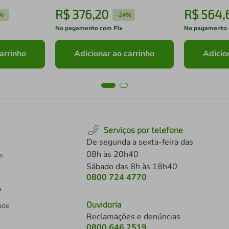
R$
376
,
20
R$
564
,
%
-
24%
No pagamento com Pix
No pagamento 
arrinho
Adicionar ao carrinho
Adicio
Serviços por telefone
De segunda a sexta-feira das
08h às 20h40
s
Sábado das 8h às 18h40
0800 724 4770
a
Ouvidoria
dade
Reclamações e denúncias
0800 646 2519