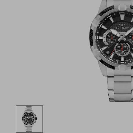
iphone
5
º