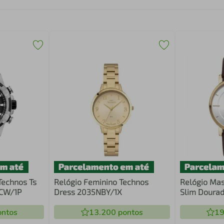
Technos Ts
Relógio Feminino Technos
Relógio Mas
BCW/1P
Dress 2035NBY/1X
Slim Doura
ntos
13.200
pontos
19