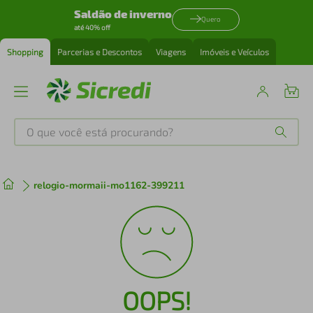
Saldão de inverno
Quero
até 40% off
Shopping
Parcerias e Descontos
Viagens
Imóveis e Veículos
O que você está procurando?
Produtos mais buscados
relogio-mormaii-mo1162-399211
tenis
1
º
cafeteira
2
º
perfume
3
º
OOPS!