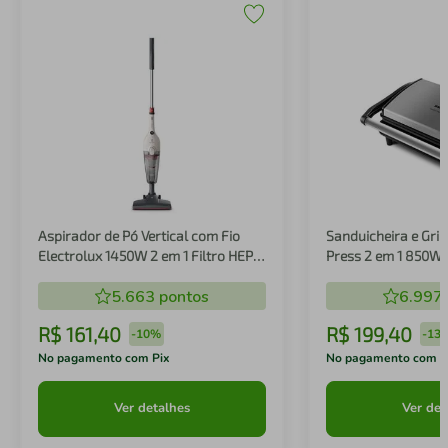
Aspirador de Pó Vertical com Fio
Sanduicheira e Gril
Electrolux 1450W 2 em 1 Filtro HEPA
Press 2 em 1 850W
Branco (STK14B)
5.663
pontos
6.997
R$
161
,
40
R$
199
,
40
-
10%
-
13
No pagamento com Pix
No pagamento com P
Ver detalhes
Ver det