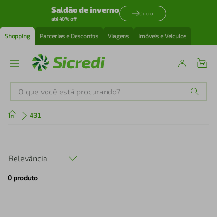
Saldão de inverno
Quero
até 40% off
Shopping
Parcerias e Descontos
Viagens
Imóveis e Veículos
O que você está procurando?
Produtos mais buscados
431
tenis
1
º
Relevância
cafeteira
2
º
0
produto
perfume
3
º