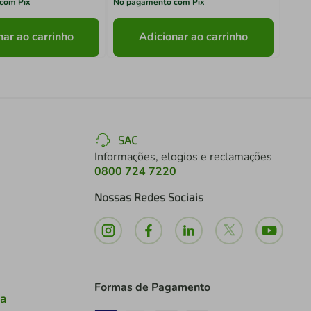
com Pix
No pagamento com Pix
No pa
nar ao carrinho
Adicionar ao carrinho
SAC
Informações, elogios e reclamações
0800 724 7220
Nossas Redes Sociais
Formas de Pagamento
ia