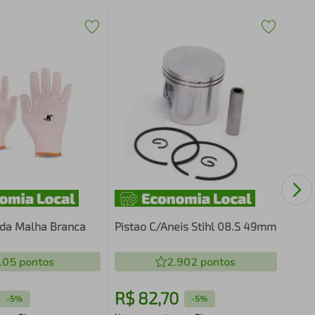
Rete
ada Malha Branca
Pistao C/Aneis Stihl 08.S 49mm
105
pontos
2.902
pontos
R$
82
,
70
R$
-
5%
-
5%