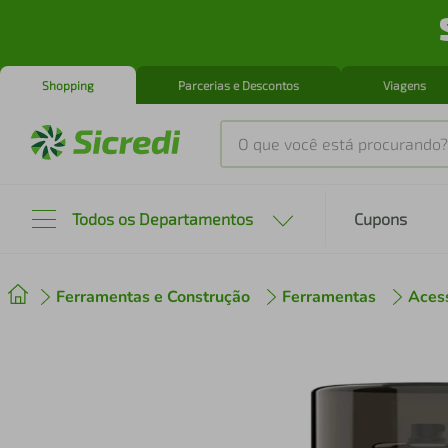
Shopping
Parcerias e Descontos
Viagens
O que você está procurando?
Produtos mais buscados
Todos os Departamentos
Cupons
tenis
1
º
Ferramentas e Construção
Ferramentas
Aces
cafeteira
2
º
perfume
3
º
air fryer
4
º