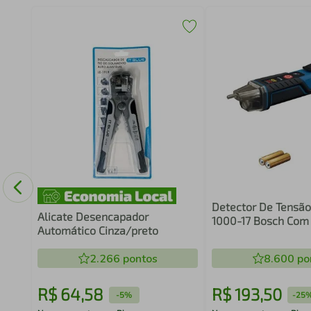
Detector De Tensão
Alicate Desencapador
1000-17 Bosch Com
Automático Cinza/preto
Ip67 Azul
2.266
pontos
8.600
po
R$
64
,
58
R$
193
,
50
-
5%
-
25