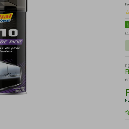
Fo
C
R
e
No