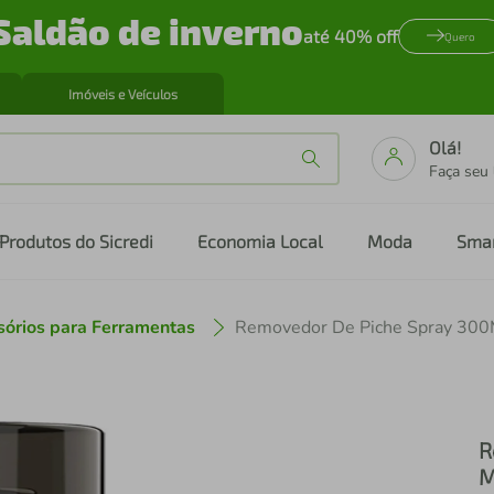
Saldão de inverno
até 40% off
Quero
Imóveis e Veículos
Olá!
Faça seu
Produtos do Sicredi
Economia Local
Moda
Sma
sórios para Ferramentas
Removedor De Piche Spray 300
R
M