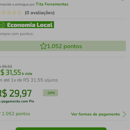
Tita Ferramentas
rnecido e entregue por
☆
☆
☆
☆
☆
(0 avaliações)
ompre com pontos:
1.052
pontos
$
39
,
33
R$
31
,
55
à vista
m até
1
x de
R$
31
,
55
s/juros
R$
29
,
97
-
24%
 pagamento com Pix
1.052
pontos
Ver formas de pagamento