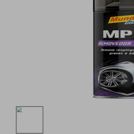
iphone
5
º