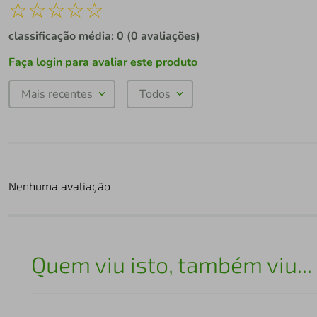
☆
☆
☆
☆
☆
classificação média: 0
(0 avaliações)
Faça login para avaliar este produto
Mais recentes
Todos
Nenhuma avaliação
Quem viu isto, também viu...