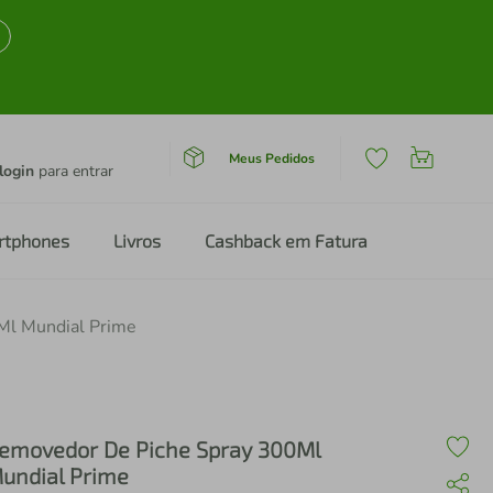
Meus Pedidos
login
para entrar
rtphones
Livros
Cashback em Fatura
Ml Mundial Prime
emovedor De Piche Spray 300Ml
undial Prime