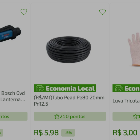
 Bosch Gvd
(R$/Mt)Tubo Pead Pe80 20mm
 Lanterna
Luva Tricot
Pn12,5
ntos
210
pontos
R$
5
,
98
R$
3
,
00
%
-
5%