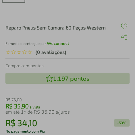
air fryer
4
º
iphone
5
º
Reparo Pneus Sem Camara 60 Peças Western
Weconnect
Fornecido e entregue por
☆
☆
☆
☆
☆
(0 avaliações)
Compre com pontos:
1.197
pontos
R$
73
,
00
R$
35
,
90
à vista
em até
1
x de
R$
35
,
90
s/juros
R$
34
,
10
-
53%
No pagamento com Pix