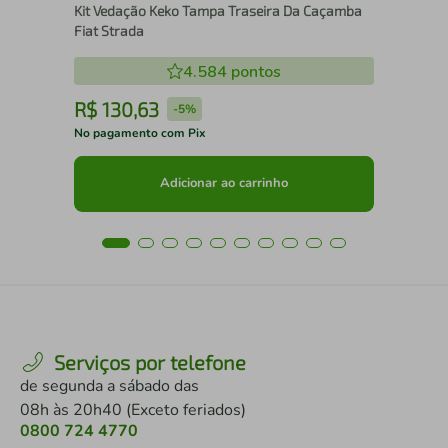
Kit Vedação Keko Tampa Traseira Da Caçamba
Fiat Strada
4.584
pontos
R$
130
,
63
R
-
5%
No pagamento com Pix
No 
Adicionar ao carrinho
Serviços por telefone
de segunda a sábado das
08h às 20h40 (Exceto feriados)
0800 724 4770