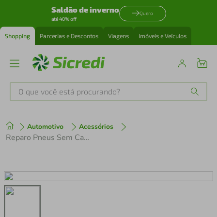
Saldão de inverno
Quero
até 40% off
Shopping
Parcerias e Descontos
Viagens
Imóveis e Veículos
O que você está procurando?
Produtos mais buscados
Automotivo
Acessórios
tenis
1
º
Reparo Pneus Sem Camara 60 Peças Western
cafeteira
2
º
perfume
3
º