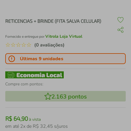
air fryer
4
º
iphone
5
º
RETICENCIAS + BRINDE (FITA SALVA CELULAR)
Vitrola Loja Virtual
Fornecido e entregue por
☆
☆
☆
☆
☆
(0 avaliações)
Últimas 9 unidades
Compre com pontos:
2.163
pontos
R$
64
,
90
à vista
em até
2
x de
R$
32
,
45
s/juros