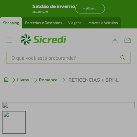
Saldão de inverno
Quero
até 40% off
Shopping
Parcerias e Descontos
Viagens
Imóveis e Veículos
O que você está procurando?
Produtos mais buscados
RETICENCIAS + BRINDE (FITA SALVA CELULAR)
Livros
Romance
tenis
1
º
cafeteira
2
º
perfume
3
º