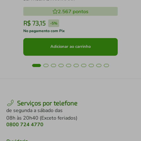
2.567
pontos
R$
73
,
15
R
-
5%
No pagamento com Pix
No 
Adicionar ao carrinho
Serviços por telefone
de segunda a sábado das
08h às 20h40 (Exceto feriados)
0800 724 4770