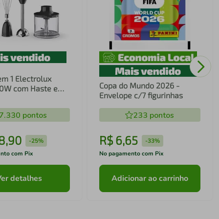
em 1 Electrolux
Copa do Mundo 2026 -
00W com Haste em
Envelope c/7 figurinhas
ecnologia TruFlow
7.330
pontos
233
pontos
8
,
90
R$
6
,
65
-
25%
-
33%
nto com Pix
No pagamento com Pix
Ver detalhes
Adicionar ao carrinho