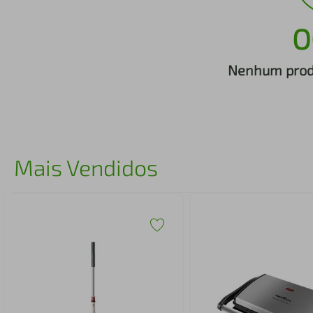
iphone
5
º
O
Nenhum produ
Mais Vendidos