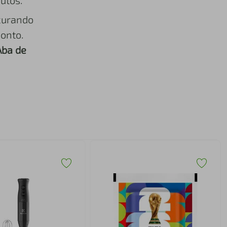
utos.
curando
onto.
Aba de