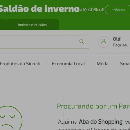
Saldão de inverno
até 40% off
Quero
Imóveis e Veículos
Olá!
Faça seu
Produtos do Sicredi
Economia Local
Moda
Sma
Procurando por um Par
Aqui na
Aba do Shopping
, 