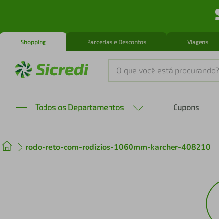
Shopping
Parcerias e Descontos
Viagens
O que você está procurando?
Produtos mais buscados
Todos os Departamentos
Cupons
tenis
1
º
rodo-reto-com-rodizios-1060mm-karcher-408210
cafeteira
2
º
perfume
3
º
air fryer
4
º