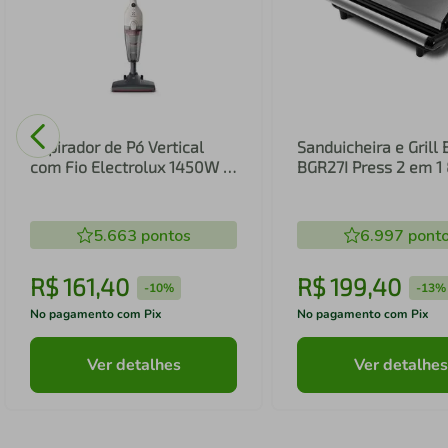
Aspirador de Pó Vertical
Sanduicheira e Grill 
com Fio Electrolux 1450W 2
BGR27I Press 2 em 
em 1 Filtro HEPA Branco
(STK14B)
5.663
pontos
6.997
pont
R$
161
,
40
R$
199
,
40
-
10%
-
13%
No pagamento com Pix
No pagamento com Pix
Ver detalhes
Ver detalhes