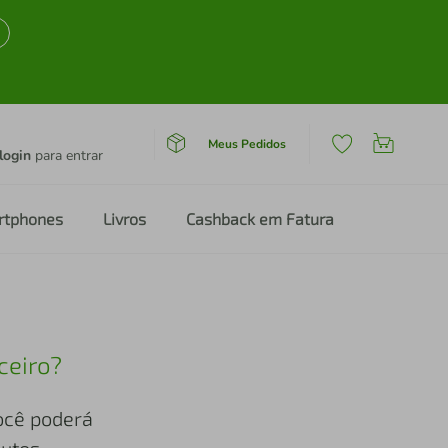
Meus Pedidos
login
para entrar
rtphones
Livros
Cashback em Fatura
ceiro?
você poderá