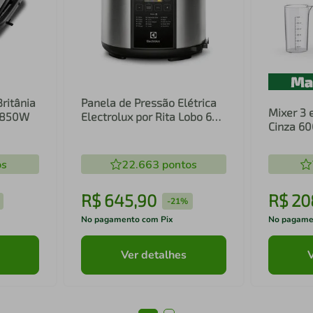
Britânia
Panela de Pressão Elétrica
Mixer 3 
1 850W
Electrolux por Rita Lobo 6L
Cinza 6
Preta Experience Digital
Inox e T
(PCC20)
(EIB20)
os
22.663
pontos
R$
645
,
90
R$
20
-
21%
No pagamento com Pix
No pagame
Ver detalhes