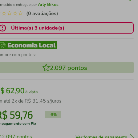
Arly Bikes
rnecido e entregue por
☆
☆
☆
☆
☆
(0 avaliações)
Última(s) 3 unidade(s)
ompre com pontos:
2.097
pontos
R$
62
,
90
à vista
m até
2
x de
R$
31
,
45
s/juros
R$
59
,
76
-
5%
 pagamento com Pix
2.097
pontos
Ver formas de pagamento