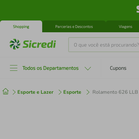
Shopping
Parcerias e Descontos
Viagens
O que você está procurando?
Produtos mais buscados
Todos os Departamentos
Cupons
tenis
1
º
Esporte e Lazer
Esporte
cafeteira
2
º
perfume
3
º
air fryer
4
º