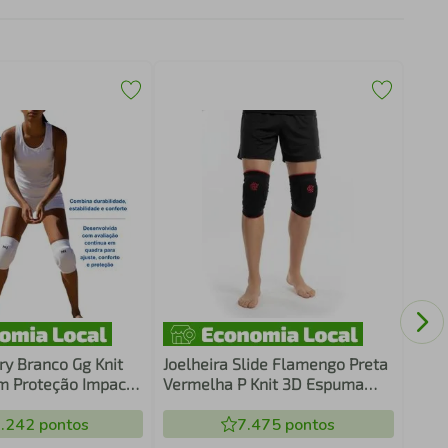
Joel
Verm
12Mm
Resi
Libe
ry Branco Gg Knit
Joelheira Slide Flamengo Preta
Espo
m Proteção Impacto
Vermelha P Knit 3D Espuma
e Esportes N1 Sport
12Mm Proteção Impacto Alta
.242
pontos
Resistência Conforto E
7.475
pontos
Liberdade De Movimento