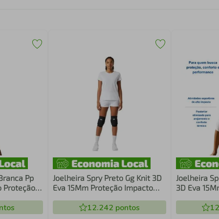
 Branca Pp
Joelheira Spry Preto Gg Knit 3D
Joelheira Sp
o Proteção
Eva 15Mm Proteção Impacto
3D Eva 15M
1 Sport
Estabilidade Esportes N1 Sport
Estabilidad
ntos
12.242
pontos
12