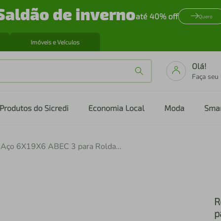
Saldão de inverno
até 40% off
Quero
Imóveis e Veículos
Olá!
Faça seu
Produtos do Sicredi
Economia Local
Moda
Sma
Rolamento 626 LLB Aço 6X19X6 ABEC 3 para Roldana de Cambio XX1 e Eagle
R
p