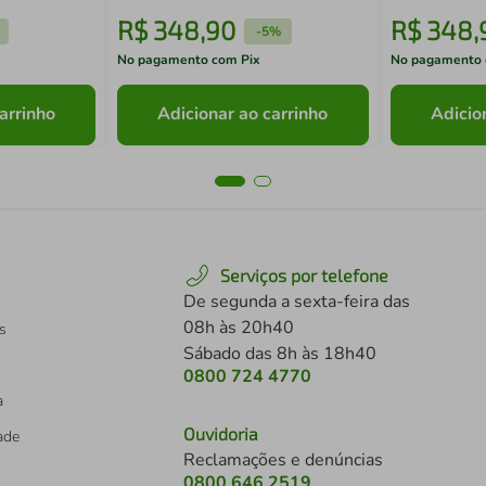
R$
348
,
90
R$
348
,
-
5%
No pagamento com Pix
No pagamento 
arrinho
Adicionar ao carrinho
Adicio
Serviços por telefone
De segunda a sexta-feira das
08h às 20h40
s
Sábado das 8h às 18h40
0800 724 4770
a
Ouvidoria
dade
Reclamações e denúncias
0800 646 2519