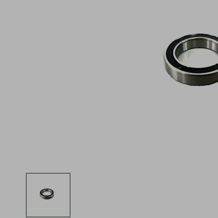
iphone
5
º