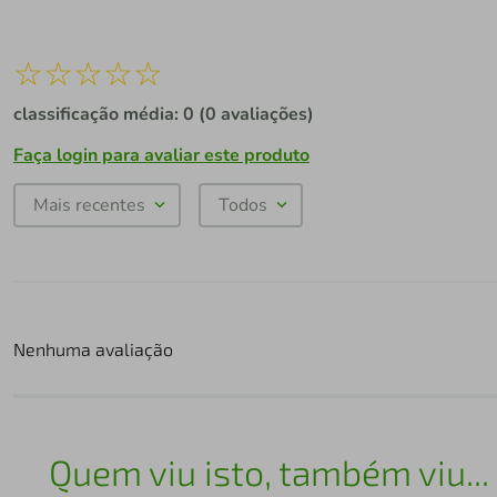
☆
☆
☆
☆
☆
classificação média: 0
(0 avaliações)
Faça login para avaliar este produto
Mais recentes
Todos
Nenhuma avaliação
Quem viu isto, também viu...