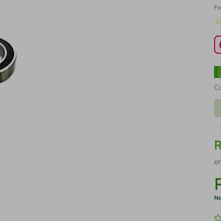
Fo
C
e
No