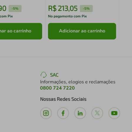
Esportes N1 Sport
90
R$
213
,
05
R$
-
5%
-
5%
com Pix
No pagamento com Pix
No pa
nar ao carrinho
Adicionar ao carrinho
SAC
Informações, elogios e reclamações
0800 724 7220
Nossas Redes Sociais