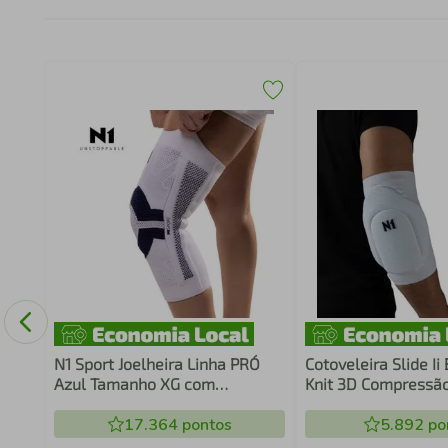
c/ 3
N1 Sport Joelheira Linha PRÓ
Cotoveleira Slide Ii
Azul Tamanho XG com
Knit 3D Compressã
Compressão Graduada KNIT 3D
Impacto Esportes N
Suporte Patelar em Silicone
17.364
pontos
5.892
po
Hastes Laterais