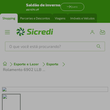
Saldão de inverno
Quero
até 40% off
Shopping
Parcerias e Descontos
Viagens
Imóveis e Veículos
O que você está procurando?
Produtos mais buscados
Esporte e Lazer
Esporte
tenis
1
º
Rolamento 6902 LLB Aço 15X28X7 ABEC 3 para Cubo Lefty e Rodas Dt Swiss / Crank Brothers / Bontrager
cafeteira
2
º
perfume
3
º