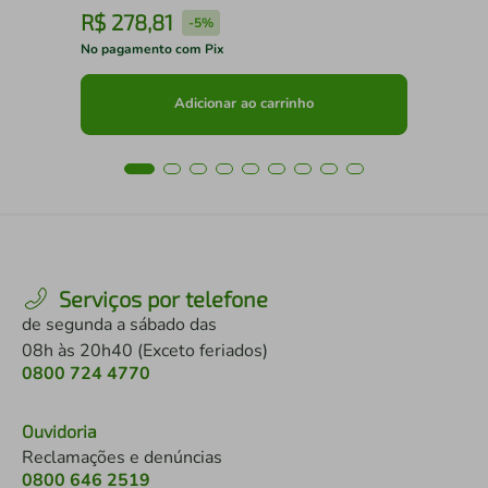
R$
278
,
81
R
-
5%
No pagamento com Pix
No 
Adicionar ao carrinho
Serviços por telefone
de segunda a sábado das
08h às 20h40 (Exceto feriados)
0800 724 4770
Ouvidoria
Reclamações e denúncias
0800 646 2519