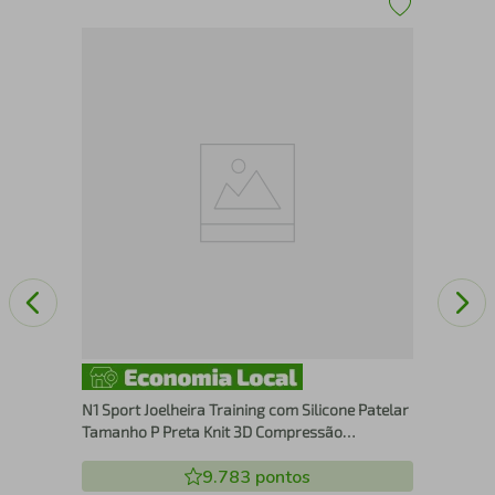
Joe
Pre
Esp
N1 Sport Joelheira Training com Silicone Patelar
Tamanho P Preta Knit 3D Compressão
Graduada Estabilização do Joelho
9.783
pontos