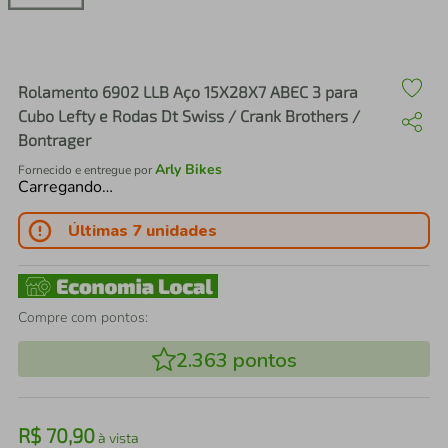
air fryer
4
º
iphone
5
º
Rolamento 6902 LLB Aço 15X28X7 ABEC 3 para
Cubo Lefty e Rodas Dt Swiss / Crank Brothers /
Bontrager
Arly Bikes
Fornecido e entregue por
Carregando…
Últimas 7 unidades
Compre com pontos:
2.363
pontos
R$
70
,
90
à vista