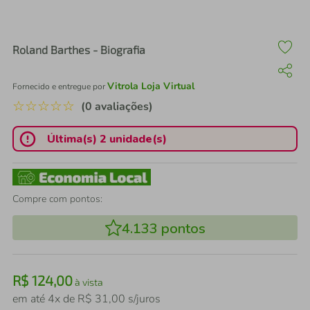
air fryer
4
º
iphone
5
º
Roland Barthes - Biografia
Vitrola Loja Virtual
Fornecido e entregue por
☆
☆
☆
☆
☆
(0 avaliações)
Última(s) 2 unidade(s)
Compre com pontos:
4.133
pontos
R$
124
,
00
à vista
em até
4
x de
R$
31
,
00
s/juros