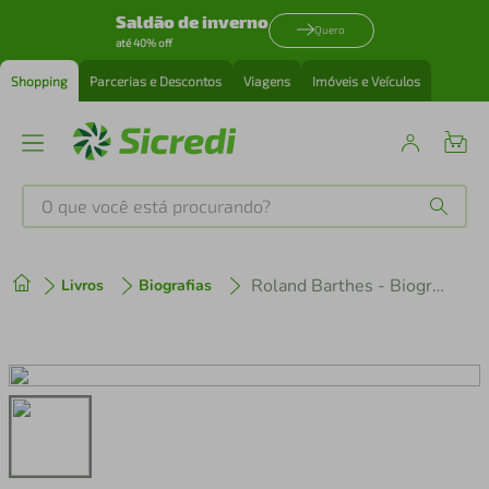
Saldão de inverno
Quero
até 40% off
Shopping
Parcerias e Descontos
Viagens
Imóveis e Veículos
O que você está procurando?
Produtos mais buscados
Roland Barthes - Biografia
Livros
Biografias
tenis
1
º
cafeteira
2
º
perfume
3
º