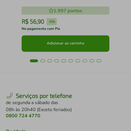
1.997
pontos
R$
56
,
90
R
-
5%
No pagamento com Pix
No 
Adicionar ao carrinho
Serviços por telefone
de segunda a sábado das
08h às 20h40 (Exceto feriados)
0800 724 4770