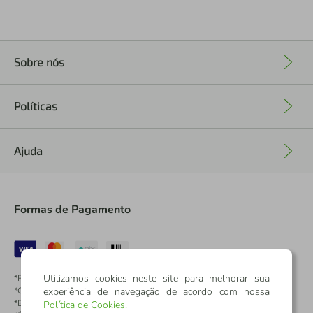
Sobre nós
+
Políticas
+
Ajuda
+
Formas de Pagamento
Utilizamos cookies neste site para melhorar sua
*Pontos dos Cartões Sicredi
experiência de navegação de acordo com nossa
*Cartões Sicredi
*Boleto exclusivo para associados PJ
Política de Cookies
.