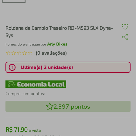
air fryer
4
º
iphone
5
º
Roldana de Cambio Traseiro RD-M593 SLX Dyna-
Sys
Arly Bikes
Fornecido e entregue por
☆
☆
☆
☆
☆
(0 avaliações)
Última(s) 2 unidade(s)
Compre com pontos:
2.397
pontos
R$
71
,
90
à vista