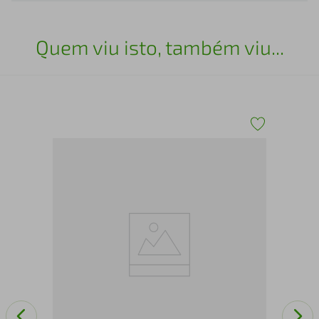
Quem viu isto, também viu...
N1 
com
Pat