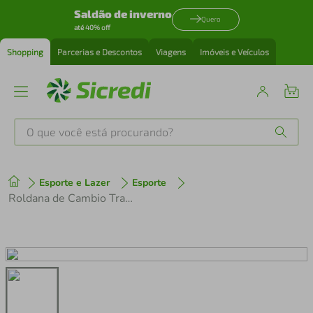
Saldão de inverno
Quero
até 40% off
Shopping
Parcerias e Descontos
Viagens
Imóveis e Veículos
O que você está procurando?
Produtos mais buscados
Esporte e Lazer
Esporte
tenis
1
º
Roldana de Cambio Traseiro RD-M593 SLX Dyna-Sys
cafeteira
2
º
perfume
3
º