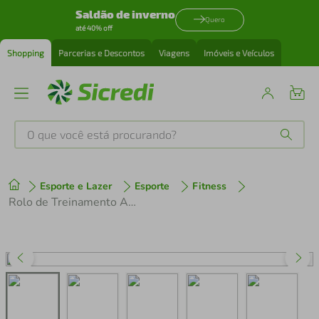
Saldão de inverno
Quero
até 40% off
Shopping
Parcerias e Descontos
Viagens
Imóveis e Veículos
O que você está procurando?
Produtos mais buscados
Esporte e Lazer
Esporte
Fitness
tenis
1
º
Rolo de Treinamento AL-216 Livre Dobrável Preto/Laranja até aro 29
cafeteira
2
º
perfume
3
º