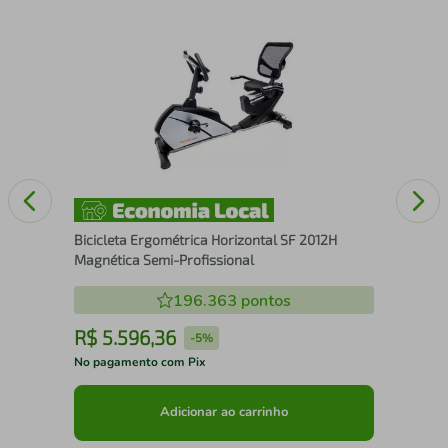
600
Gar
com
Bicicleta Ergométrica Horizontal SF 2012H
Magnética Semi-Profissional
196.363
pontos
R$
5
.
596
,
36
R
-
5%
No pagamento com Pix
No 
Adicionar ao carrinho