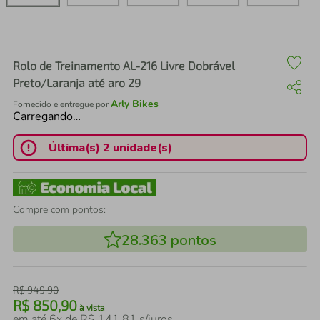
air fryer
4
º
iphone
5
º
Rolo de Treinamento AL-216 Livre Dobrável
Preto/Laranja até aro 29
Arly Bikes
Fornecido e entregue por
Carregando…
Última(s) 2 unidade(s)
Compre com pontos:
28.363
pontos
R$
949
,
90
R$
850
,
90
à vista
em até
6
x de
R$
141
,
81
s/juros