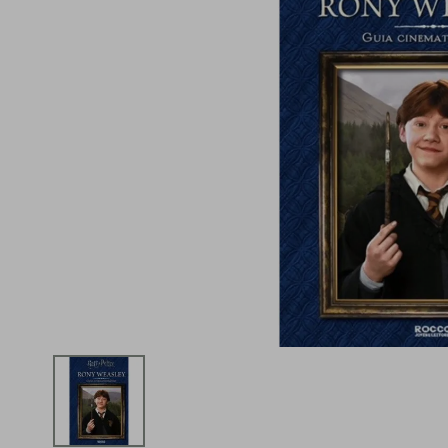
iphone
5
º