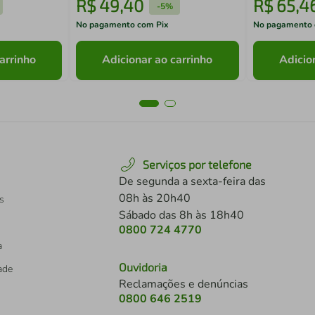
R$
49
,
40
R$
65
,
4
-
5%
No pagamento com Pix
No pagamento 
arrinho
Adicionar ao carrinho
Adicio
Serviços por telefone
De segunda a sexta-feira das
08h às 20h40
s
Sábado das 8h às 18h40
0800 724 4770
a
Ouvidoria
dade
Reclamações e denúncias
0800 646 2519