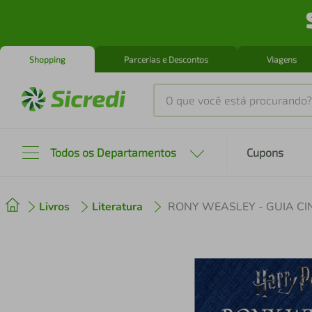
Shopping
Parcerias e Descontos
Viagens
O que você está procurando?
Produtos mais buscados
Todos os Departamentos
Cupons
tenis
1
º
Livros
Literatura
RONY WEASLEY - GUIA C
cafeteira
2
º
perfume
3
º
air fryer
4
º