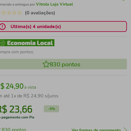
Vitrola Loja Virtual
rnecido e entregue por
☆
☆
☆
☆
☆
(0 avaliações)
Última(s) 4 unidade(s)
ompre com pontos:
830
pontos
R$
24
,
90
à vista
m até
1
x de
R$
24
,
90
s/juros
R$
23
,
66
-
5%
 pagamento com Pix
830
pontos
Ver formas de pagamento