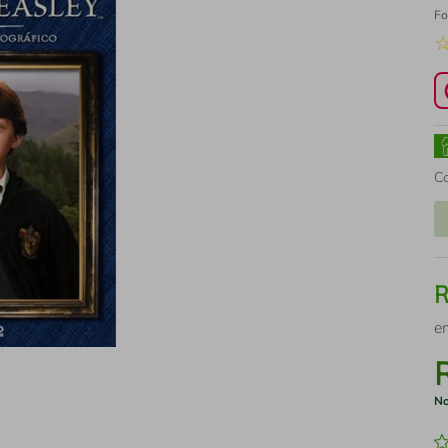
Fo
C
e
No