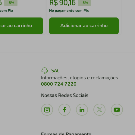
6
R$
90
,
16
R$
-
5%
-
5%
com Pix
No pagamento com Pix
No pa
nar ao carrinho
Adicionar ao carrinho
SAC
Informações, elogios e reclamações
0800 724 7220
Nossas Redes Sociais
Formas de Pagamento