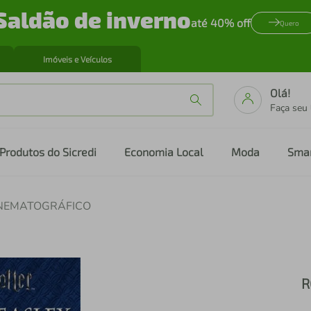
Saldão de inverno
até 40% off
Quero
Imóveis e Veículos
Olá!
Faça seu
Produtos do Sicredi
Economia Local
Moda
Sma
INEMATOGRÁFICO
R