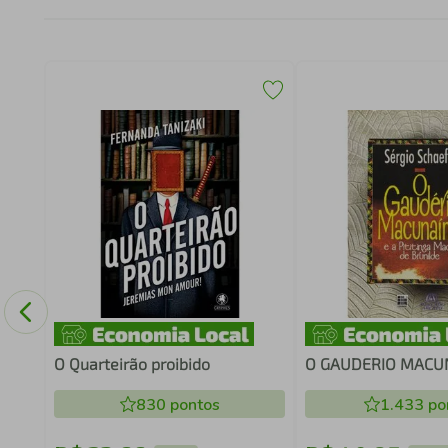
O Quarteirão proibido
O GAUDERIO MACU
830
pontos
1.433
po