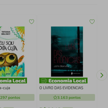
DAN
a-cuja
O LIVRO DAS EVIDENCIAS
.297
pontos
3.163
pontos