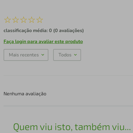
☆
☆
☆
☆
☆
classificação média: 0
(0 avaliações)
Faça login para avaliar este produto
Mais recentes
Todos
Nenhuma avaliação
Quem viu isto, também viu...