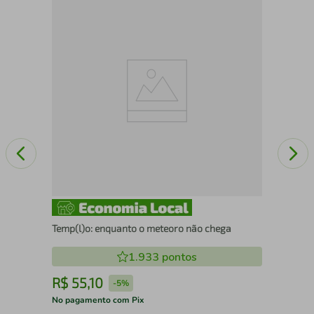
O E
Temp(l)o: enquanto o meteoro não chega
1.933
pontos
R$
55
,
10
R
-
5%
No pagamento com Pix
No 