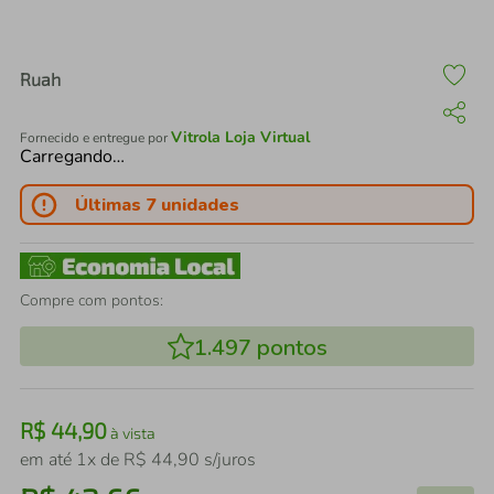
air fryer
4
º
iphone
5
º
Ruah
Vitrola Loja Virtual
Fornecido e entregue por
Carregando…
Últimas 7 unidades
Compre com pontos:
1.497
pontos
R$
44
,
90
à vista
em até
1
x de
R$
44
,
90
s/juros