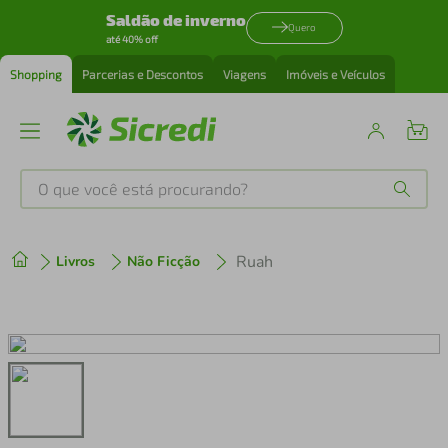
Saldão de inverno
Quero
até 40% off
Shopping
Parcerias e Descontos
Viagens
Imóveis e Veículos
O que você está procurando?
Produtos mais buscados
Ruah
Livros
Não Ficção
tenis
1
º
cafeteira
2
º
perfume
3
º