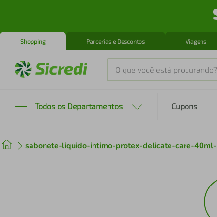
Shopping
Parcerias e Descontos
Viagens
O que você está procurando?
Produtos mais buscados
Todos os Departamentos
Cupons
tenis
1
º
sabonete-liquido-intimo-protex-delicate-care-40m
cafeteira
2
º
perfume
3
º
air fryer
4
º