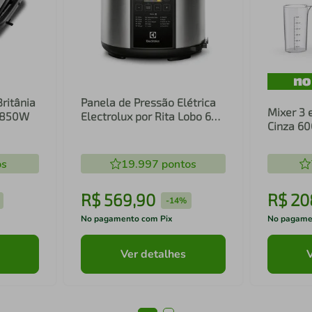
Britânia
Panela de Pressão Elétrica
Mixer 3 
1 850W
Electrolux por Rita Lobo 6L
Cinza 6
Preta Experience Digital
Inox e T
(PCC20)
(EIB20)
os
19.997
pontos
R$
569
,
90
R$
20
-
14%
No pagamento com Pix
No pagame
Ver detalhes