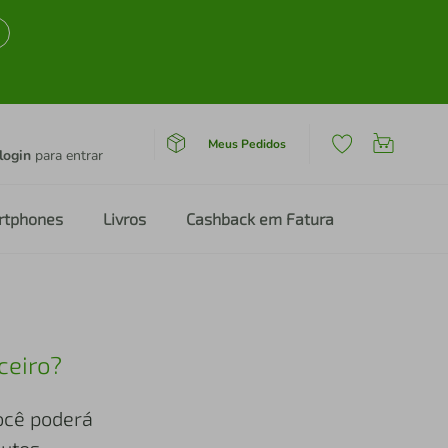
Meus Pedidos
login
para entrar
rtphones
Livros
Cashback em Fatura
ceiro?
você poderá