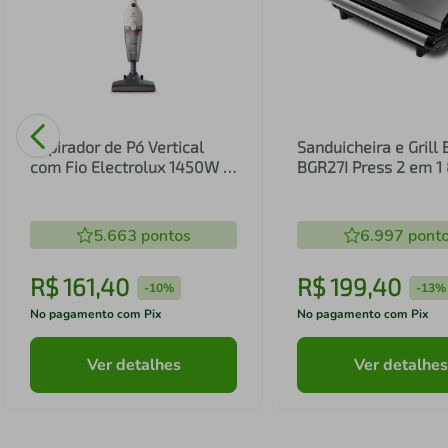
Aspirador de Pó Vertical
Sanduicheira e Grill 
com Fio Electrolux 1450W 2
BGR27I Press 2 em 
em 1 Filtro HEPA Branco
(STK14B)
5.663
pontos
6.997
pont
R$
161
,
40
R$
199
,
40
-
10%
-
13%
No pagamento com Pix
No pagamento com Pix
Ver detalhes
Ver detalhes