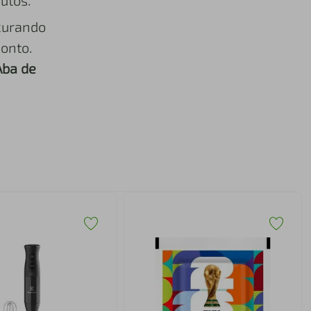
utos.
curando
onto.
Aba de