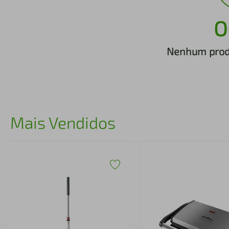
iphone
5
º
O
Nenhum produ
Mais Vendidos