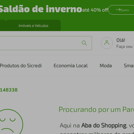
Saldão de inverno
até 40% off
Quero
Imóveis e Veículos
Olá!
Faça seu
Produtos do Sicredi
Economia Local
Moda
Sma
l-148338
Procurando por um Par
Aqui na
Aba do Shopping
, 