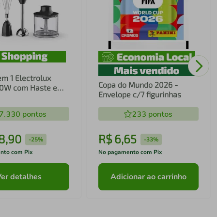
em 1 Electrolux
Copa do Mundo 2026 -
00W com Haste em
Envelope c/7 figurinhas
ecnologia TruFlow
7.330
pontos
233
pontos
8
,
90
R$
6
,
65
-
25%
-
33%
nto com Pix
No pagamento com Pix
Ver detalhes
Adicionar ao carrinho