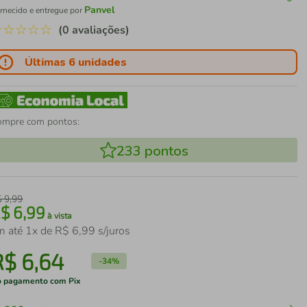
Panvel
rnecido e entregue por
☆
☆
☆
☆
☆
(0 avaliações)
Últimas 6 unidades
ompre com pontos:
233
pontos
$
9
,
99
R$
6
,
99
à vista
m até
1
x de
R$
6
,
99
s/juros
R$
6
,
64
-
34%
 pagamento com Pix