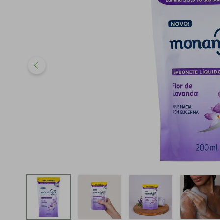
iphone
5
º