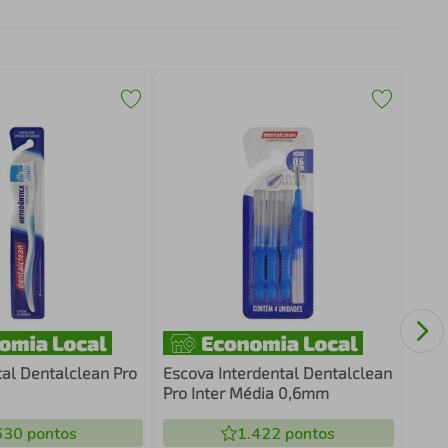
Esco
Meta
P2
al Dentalclean Pro
Escova Interdental Dentalclean
Pro Inter Média 0,6mm
630
pontos
1.422
pontos