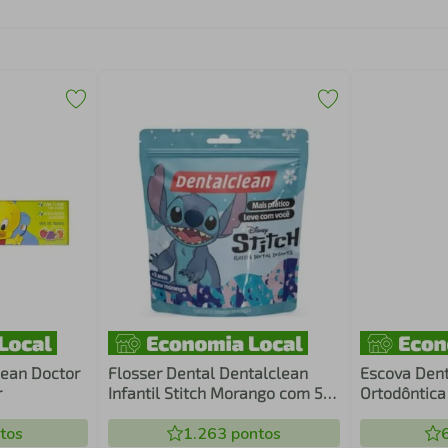
lean Doctor
Flosser Dental Dentalclean
Escova Dent
r
Infantil Stitch Morango com 50
Ortodôntica
Unidades
tos
1.263
pontos