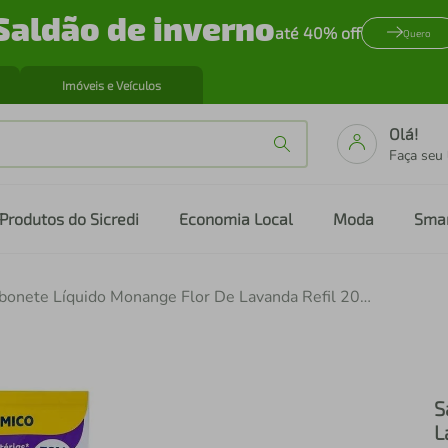
Saldão de inverno
até 40% off
Quero
Imóveis e Veículos
Olá!
Faça seu
Produtos do Sicredi
Economia Local
Moda
Sma
Sabonete Líquido Monange Flor De Lavanda Refil 200ml
S
L