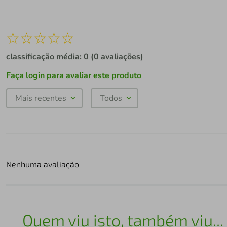
☆
☆
☆
☆
☆
classificação média: 0
(0 avaliações)
Faça login para avaliar este produto
Mais recentes
Todos
Nenhuma avaliação
Quem viu isto, também viu...