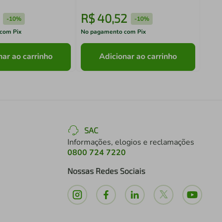
R$
40
,
52
R$
-
10%
-
10%
com Pix
No pagamento com Pix
No pa
nar ao carrinho
Adicionar ao carrinho
SAC
Informações, elogios e reclamações
0800 724 7220
Nossas Redes Sociais