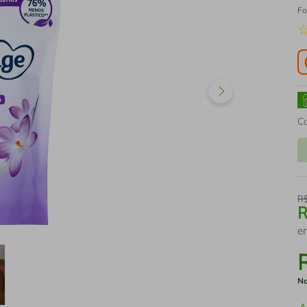
Fo
C
R
e
No