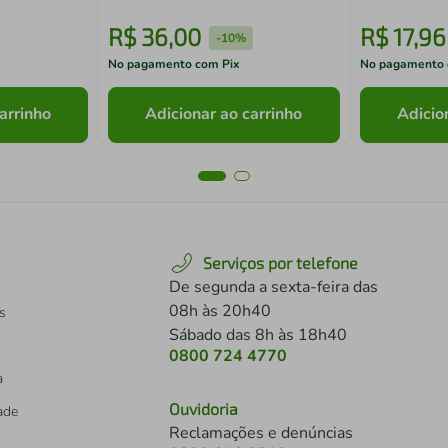
R$
36
,
00
R$
17
,
96
-
10%
No pagamento com Pix
No pagamento 
arrinho
Adicionar ao carrinho
Adicio
Serviços por telefone
De segunda a sexta-feira das
08h às 20h40
s
Sábado das 8h às 18h40
0800 724 4770
a
Ouvidoria
dade
Reclamações e denúncias