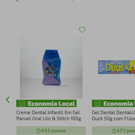
s
Creme Dental Infantil Em Gel
Gel Dental Dentalc
Panvel Oral Lilo & Stitch 100g
Duck 50g com Flúo
433
pontos
472
pon