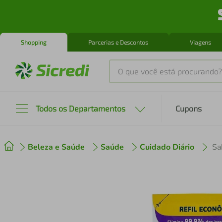
Shopping
Parcerias e Descontos
Viagens
O que você está procurando?
Produtos mais buscados
Todos os Departamentos
Cupons
tenis
1
º
Beleza e Saúde
Saúde
Cuidado Diário
cafeteira
2
º
perfume
3
º
air fryer
4
º