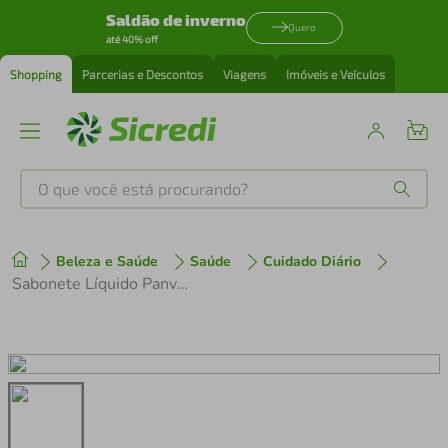
Saldão de inverno
Quero
até 40% off
Shopping
Parcerias e Descontos
Viagens
Imóveis e Veículos
O que você está procurando?
Produtos mais buscados
Beleza e Saúde
Saúde
Cuidado Diário
tenis
1
º
Sabonete Líquido Panvel Hidratante 250 Ml
cafeteira
2
º
perfume
3
º