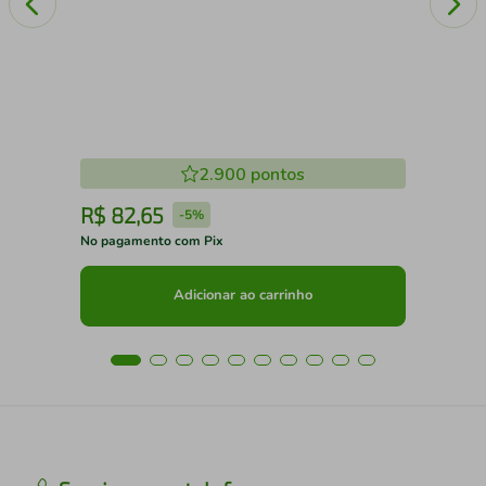
2.900
pontos
R$
82
,
65
R
-
5%
No pagamento com Pix
No 
Adicionar ao carrinho