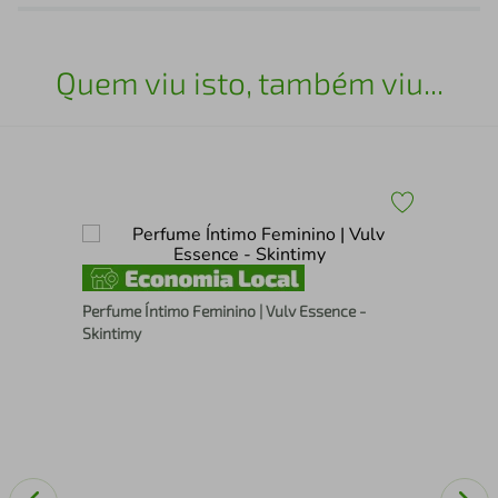
Quem viu isto, também viu...
r
Enx
Perfume Íntimo Feminino | Vulv Essence -
Álc
Skintimy