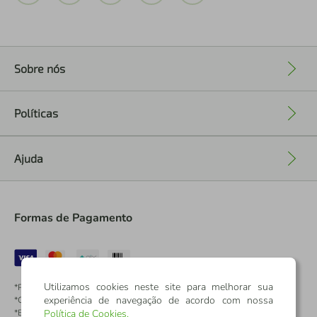
Sobre nós
+
Políticas
+
Ajuda
+
Formas de Pagamento
Utilizamos cookies neste site para melhorar sua
*Pontos dos Cartões Sicredi
experiência de navegação de acordo com nossa
*Cartões Sicredi
*Boleto exclusivo para associados PJ
Política de Cookies
.