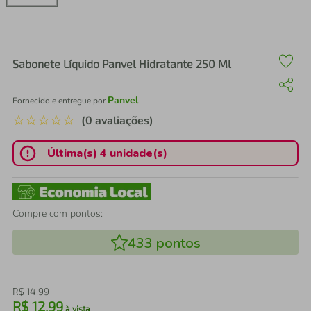
air fryer
4
º
iphone
5
º
Sabonete Líquido Panvel Hidratante 250 Ml
Panvel
Fornecido e entregue por
☆
☆
☆
☆
☆
(0 avaliações)
Última(s) 4 unidade(s)
Compre com pontos:
433
pontos
R$
14
,
99
R$
12
,
99
à vista